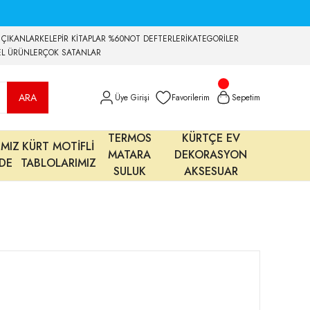
 ÇIKANLAR
KELEPİR KİTAPLAR %60
NOT DEFTERLERİ
KATEGORİLER
EL ÜRÜNLER
ÇOK SATANLAR
ARA
Üye Girişi
Favorilerim
Sepetim
TERMOS
KÜRTÇE EV
IMIZ
KÜRT MOTİFLİ
MATARA
DEKORASYON
MDE
TABLOLARIMIZ
SULUK
AKSESUAR