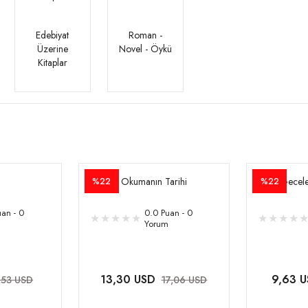
Edebiyat
Roman -
Üzerine
Novel - Öykü
Kitaplar
Okumanın Tarihi
Gecele
%22
%22
an - 0
0.0 Puan - 0
Yorum
13,30 USD
9,63 
,53 USD
17,06 USD