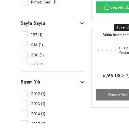
Kırmızı Kedi (1)
Sepete Ek
Sayfa Sayısı
Tükend
Bütün İnsanlar Y
157 (1)
216 (1)
0.0 Pu
Yorum
300 (1)
364 (1)
376 (1)
5,96 USD
7
Basım Yılı
420 (1)
2012 (1)
Stokta Yok
2013 (1)
2014 (1)
2015 (1)