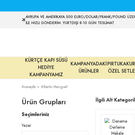
AVRUPA VE AMERİKAYA 500 EURO/DOLAR/FRANK/POUND ÜZER
İLE HIZLI GÖNDERİM. YURTDIŞI 8-10 GÜN TESLİMAT
KÜRTÇE KAPI SÜSÜ
KAMPANYADAKİ
PIRTUKAKUR
HEDİYE
ÜRÜNLER
ÖZEL SETLE
KAMPANYAMIZ
Anasayfa
Alberto Manguel
Ürün Grupları
İlgili Alt Kategori
Seçimleriniz
Yazar