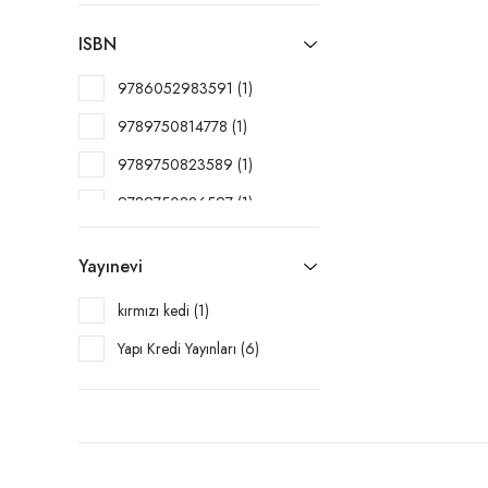
2017 (1)
ISBN
2018 (1)
9786052983591 (1)
9789750814778 (1)
9789750823589 (1)
9789750826597 (1)
9789750840340 (1)
Yayınevi
9789750842412 (1)
kırmızı kedi (1)
9789753639194 (1)
Yapı Kredi Yayınları (6)