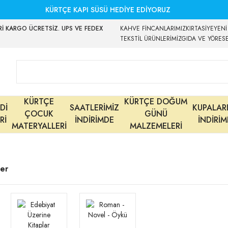
KÜRTÇE KAPI SÜSÜ HEDİYE EDİYORUZ
İ KARGO ÜCRETSİZ. UPS VE FEDEX
KAHVE FİNCANLARIMIZ
KIRTASİYE
YENİ
TEKSTİL ÜRÜNLERİMİZ
GIDA VE YÖRES
KÜRTÇE
KÜRTÇE DOĞUM
Dİ
SAATLERİMİZ
KUPALAR
ÇOCUK
GÜNÜ
Rİ
İNDİRİMDE
İNDİRİ
MATERYALLERİ
MALZEMELERİ
ler