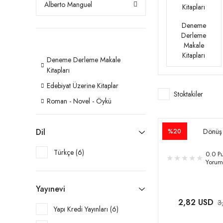
Alberto Manguel
Deneme
Derleme
Makale
Kitapları
Deneme Derleme Makale
Kitapları
Edebiyat Üzerine Kitaplar
Stoktakiler
Roman - Novel - Öykü
Dil
Dönüş
%20
Türkçe (6)
0.0 Pu
Yorum
Yayınevi
2,82 USD
3
Yapı Kredi Yayınları (6)