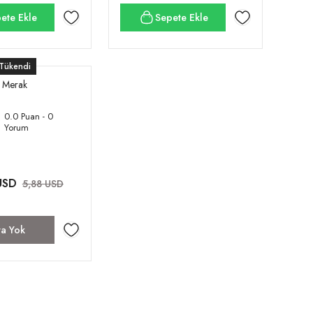
ete Ekle
Sepete Ekle
Tükendi
Merak
0.0 Puan - 0
Yorum
USD
5,88 USD
ta Yok