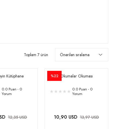
Toplam 7 ürün
yin Kütüphane
Okumalar Okuması
%22
0.0 Puan - 0
0.0 Puan - 0
Yorum
Yorum
USD
10,90 USD
12,35 USD
13,97 USD