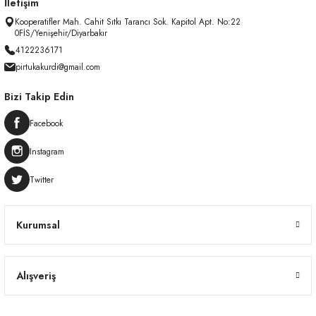
İletişim
Kooperatifler Mah. Cahit Sıtkı Tarancı Sok. Kapitol Apt. No:22
0FİS/Yenişehir/Diyarbakır
4122236171
pirtukakurdi@gmail.com
Bizi Takip Edin
Facebook
Instagram
Twitter
Kurumsal
Alışveriş