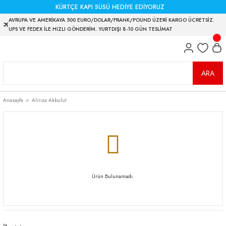
KÜRTÇE KAPI SÜSÜ HEDİYE EDİYORUZ
AVRUPA VE AMERİKAYA 500 EURO/DOLAR/FRANK/POUND ÜZERİ KARGO ÜCRETSİZ.
UPS VE FEDEX İLE HIZLI GÖNDERİM. YURTDIŞI 8-10 GÜN TESLİMAT
ARA
Anasayfa
Alirıza Akbulut
Ürün Bulunamadı.