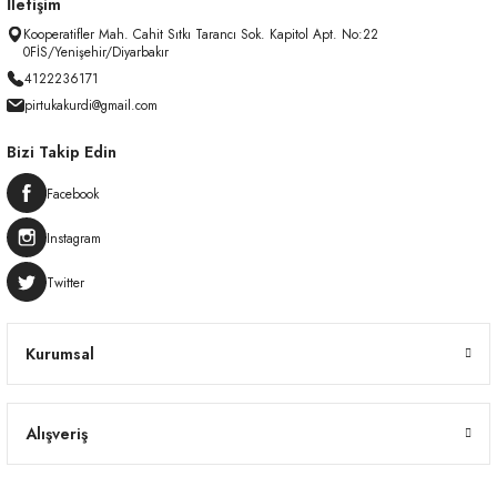
İletişim
Kooperatifler Mah. Cahit Sıtkı Tarancı Sok. Kapitol Apt. No:22
0FİS/Yenişehir/Diyarbakır
4122236171
pirtukakurdi@gmail.com
Bizi Takip Edin
Facebook
Instagram
Twitter
Kurumsal
Alışveriş