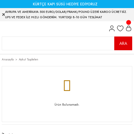
KÜRTÇE KAPI SÜSÜ HEDİYE EDİYORUZ
AVRUPA VE AMERİKAYA 500 EURO/DOLAR/FRANK/POUND ÜZERİ KARGO ÜCRETSİZ.
UPS VE FEDEX İLE HIZLI GÖNDERİM. YURTDIŞI 8-10 GÜN TESLİMAT
ARA
Anasayfa
Aykut Taşdelen
Ürün Bulunamadı.