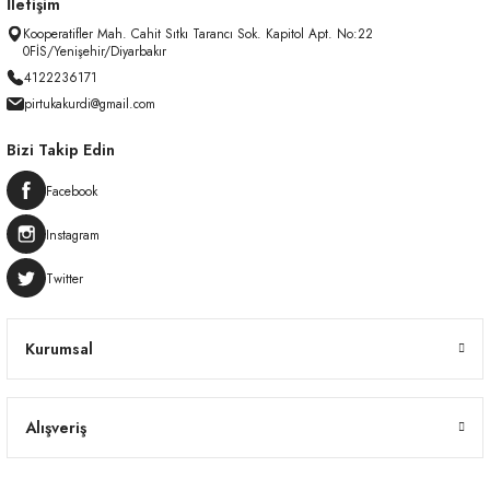
İletişim
Kooperatifler Mah. Cahit Sıtkı Tarancı Sok. Kapitol Apt. No:22
0FİS/Yenişehir/Diyarbakır
4122236171
pirtukakurdi@gmail.com
Bizi Takip Edin
Facebook
Instagram
Twitter
Kurumsal
Alışveriş