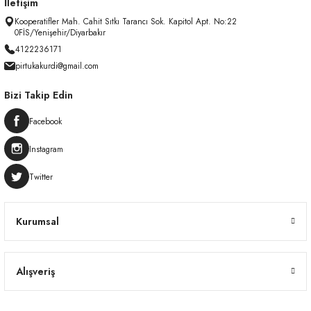
İletişim
Kooperatifler Mah. Cahit Sıtkı Tarancı Sok. Kapitol Apt. No:22
0FİS/Yenişehir/Diyarbakır
4122236171
pirtukakurdi@gmail.com
Bizi Takip Edin
Facebook
Instagram
Twitter
Kurumsal
Alışveriş