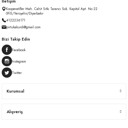
İletişim
Kooperatifler Mah. Cahit Sıtkı Tarancı Sok. Kapitol Apt. No:22
0FİS/Yenişehir/Diyarbakır
4122236171
pirtukakurdi@gmail.com
Bizi Takip Edin
Facebook
Instagram
Twitter
Kurumsal
Alışveriş