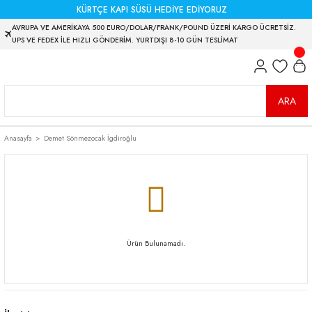
KÜRTÇE KAPI SÜSÜ HEDİYE EDİYORUZ
AVRUPA VE AMERİKAYA 500 EURO/DOLAR/FRANK/POUND ÜZERİ KARGO ÜCRETSİZ.
UPS VE FEDEX İLE HIZLI GÖNDERİM. YURTDIŞI 8-10 GÜN TESLİMAT
ARA
Anasayfa
Demet Sönmezocak İgdiroğlu
Ürün Bulunamadı.