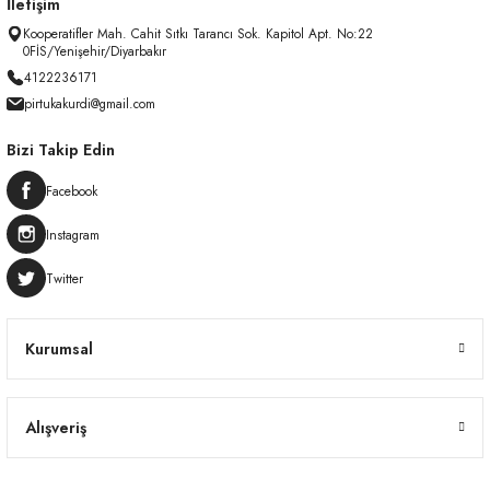
İletişim
Kooperatifler Mah. Cahit Sıtkı Tarancı Sok. Kapitol Apt. No:22
0FİS/Yenişehir/Diyarbakır
4122236171
pirtukakurdi@gmail.com
Bizi Takip Edin
Facebook
Instagram
Twitter
Kurumsal
Alışveriş