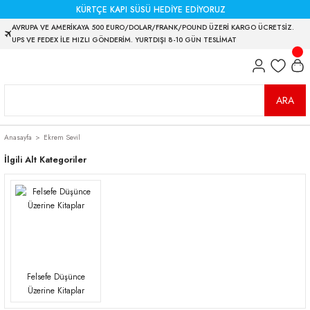
KÜRTÇE KAPI SÜSÜ HEDİYE EDİYORUZ
AVRUPA VE AMERİKAYA 500 EURO/DOLAR/FRANK/POUND ÜZERİ KARGO ÜCRETSİZ.
UPS VE FEDEX İLE HIZLI GÖNDERİM. YURTDIŞI 8-10 GÜN TESLİMAT
ARA
Anasayfa
Ekrem Sevil
İlgili Alt Kategoriler
Felsefe Düşünce
Üzerine Kitaplar