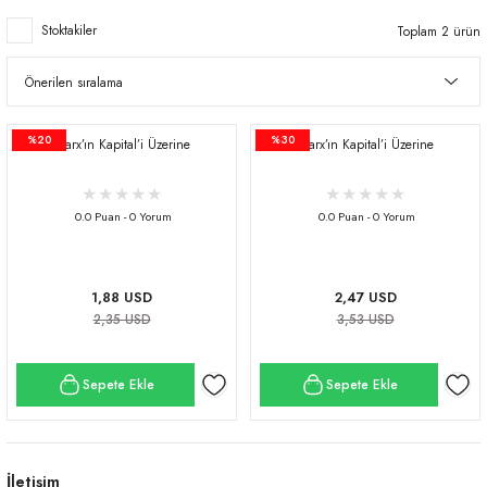
Stoktakiler
Toplam 2 ürün
%20
%30
Marx’ın Kapital’i Üzerine
Marx’ın Kapital’i Üzerine
0.0 Puan - 0 Yorum
0.0 Puan - 0 Yorum
1,88 USD
2,47 USD
2,35 USD
3,53 USD
Sepete Ekle
Sepete Ekle
İletişim