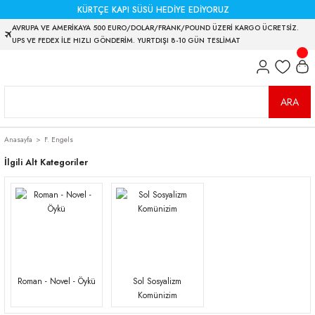
KÜRTÇE KAPI SÜSÜ HEDİYE EDİYORUZ
AVRUPA VE AMERİKAYA 500 EURO/DOLAR/FRANK/POUND ÜZERİ KARGO ÜCRETSİZ.
UPS VE FEDEX İLE HIZLI GÖNDERİM. YURTDIŞI 8-10 GÜN TESLİMAT
ARA
Anasayfa
F. Engels
İlgili Alt Kategoriler
Roman - Novel - Öykü
Sol Sosyalizm
Komünizim