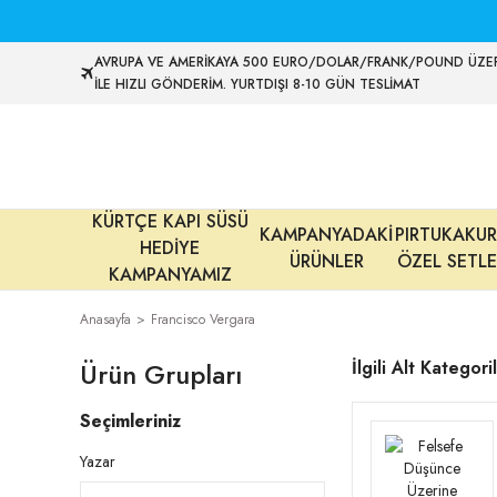
AVRUPA VE AMERİKAYA 500 EURO/DOLAR/FRANK/POUND ÜZER
İLE HIZLI GÖNDERİM. YURTDIŞI 8-10 GÜN TESLİMAT
KÜRTÇE KAPI SÜSÜ
KAMPANYADAKİ
PIRTUKAKUR
HEDİYE
ÜRÜNLER
ÖZEL SETLE
KAMPANYAMIZ
Anasayfa
Francisco Vergara
Ürün Grupları
İlgili Alt Kategori
Seçimleriniz
Yazar