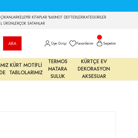
 ÇIKANLAR
KELEPİR KİTAPLAR %60
NOT DEFTERLERİ
KATEGORİLER
EL ÜRÜNLER
ÇOK SATANLAR
ARA
Üye Girişi
Favorilerim
Sepetim
TERMOS
KÜRTÇE EV
IMIZ
KÜRT MOTİFLİ
MATARA
DEKORASYON
MDE
TABLOLARIMIZ
SULUK
AKSESUAR