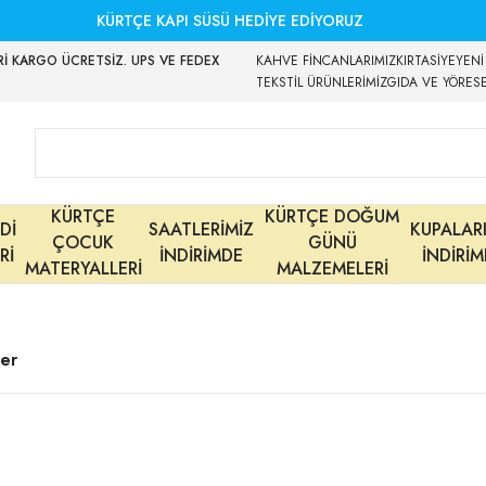
KÜRTÇE KAPI SÜSÜ HEDİYE EDİYORUZ
İ KARGO ÜCRETSİZ. UPS VE FEDEX
KAHVE FİNCANLARIMIZ
KIRTASİYE
YENİ
TEKSTİL ÜRÜNLERİMİZ
GIDA VE YÖRES
KÜRTÇE
KÜRTÇE DOĞUM
Dİ
SAATLERİMİZ
KUPALAR
ÇOCUK
GÜNÜ
Rİ
İNDİRİMDE
İNDİRİ
MATERYALLERİ
MALZEMELERİ
ler