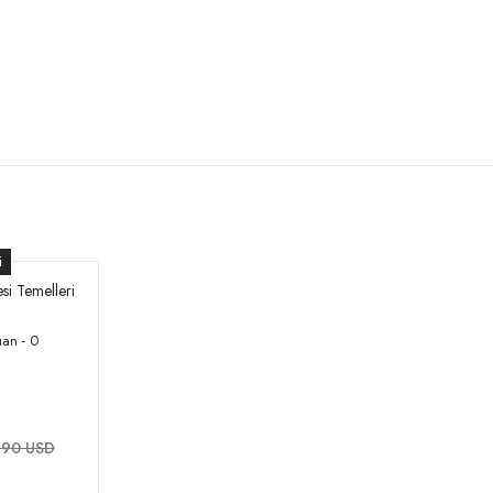
i
esi Temelleri
an - 0
,90 USD