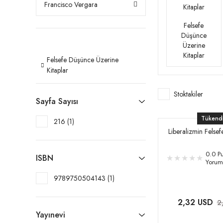
Francisco Vergara
Felsefe
Düşünce
Üzerine
Kitaplar
Felsefe Düşünce Üzerine
Kitaplar
Stoktakiler
Sayfa Sayısı
Tükend
216 (1)
Liberalizmin Felsef
0.0 Pu
ISBN
Yorum
9789750504143 (1)
2,32 USD
2
Yayınevi