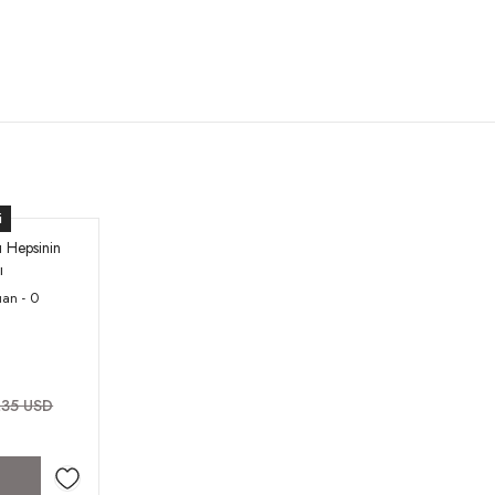
i
 Hepsinin
ı
an - 0
,35 USD