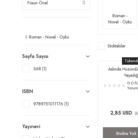
Füsun Önal
Roman -
Novel - Öykü
Roman - Novel - Öykü
Stoktakiler
Sayfa Sayısı
Tükend
368 (1)
Aslında Hüzündü
Yaşadığ
0.0 Pu
Yorum
ISBN
9789751011176 (1)
2,85 USD
3
Yayınevi
Stokta Yok