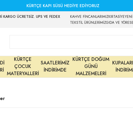
KÜRTÇE KAPI SÜSÜ HEDİYE EDİYORUZ
İ KARGO ÜCRETSİZ. UPS VE FEDEX
KAHVE FİNCANLARIMIZ
KIRTASİYE
YENİ
TEKSTİL ÜRÜNLERİMİZ
GIDA VE YÖRES
KÜRTÇE
KÜRTÇE DOĞUM
Dİ
SAATLERİMİZ
KUPALAR
ÇOCUK
GÜNÜ
Rİ
İNDİRİMDE
İNDİRİ
MATERYALLERİ
MALZEMELERİ
ler