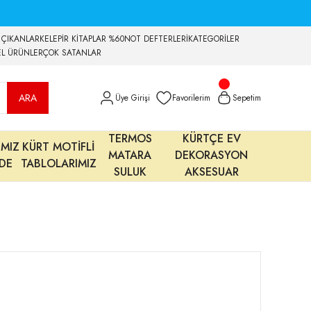
 ÇIKANLAR
KELEPİR KİTAPLAR %60
NOT DEFTERLERİ
KATEGORİLER
EL ÜRÜNLER
ÇOK SATANLAR
ARA
Üye Girişi
Favorilerim
Sepetim
TERMOS
KÜRTÇE EV
IMIZ
KÜRT MOTİFLİ
MATARA
DEKORASYON
MDE
TABLOLARIMIZ
SULUK
AKSESUAR