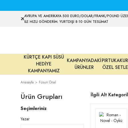
AVRUPA VE AMERİKAYA 500 EURO/DOLAR/FRANK/POUND ÜZER
İLE HIZLI GÖNDERİM. YURTDIŞI 8-10 GÜN TESLİMAT
KÜRTÇE KAPI SÜSÜ
KAMPANYADAKİ
PIRTUKAKUR
HEDİYE
ÜRÜNLER
ÖZEL SETLE
KAMPANYAMIZ
Anasayfa
Füsun Önal
Ürün Grupları
İlgili Alt Kategori
Seçimleriniz
Yazar