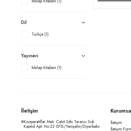
İnkılap Kitabevi (1)
Dil
Türkçe (1)
Yayınevi
İnkılap Kitabevi (1)
İletişim
Kurumsa
Kooperatifler Mah. Cahit Sıtkı Tarancı Sok.
İletişim
Kapitol Apt. No:22 0FİS/Yenişehir/Diyarbakır
İletişim For