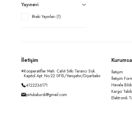
Yayınevi
İthaki Yayınları (1)
İletişim
Kurumsa
Kooperatifler Mah. Cahit Sıtkı Tarancı Sok.
İletişim
Kapitol Apt. No:22 0FİS/Yenişehir/Diyarbakır
İletişim For
Havale Bild
4122236171
Kargo Takib
pirtukakurdi@gmail.com
Elektronik T