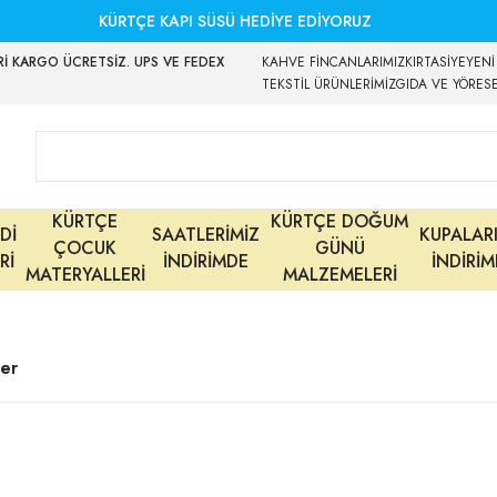
KÜRTÇE KAPI SÜSÜ HEDİYE EDİYORUZ
İ KARGO ÜCRETSİZ. UPS VE FEDEX
KAHVE FİNCANLARIMIZ
KIRTASİYE
YENİ
TEKSTİL ÜRÜNLERİMİZ
GIDA VE YÖRES
KÜRTÇE
KÜRTÇE DOĞUM
Dİ
SAATLERİMİZ
KUPALAR
ÇOCUK
GÜNÜ
Rİ
İNDİRİMDE
İNDİRİ
MATERYALLERİ
MALZEMELERİ
ler