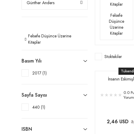
Günther Anders
Felsefe
Düşünce
Üzerine
Kitaplar
Felsefe Düşünce Üzerine
Kitaplar
Stoktakiler
Basım Yılı
Tükend
2017 (1)
İnsanın Eskimişli
0.0 Pu
Sayfa Sayısı
Yorum
440 (1)
2,46 USD
3
ISBN