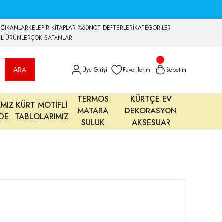
 ÇIKANLAR
KELEPİR KİTAPLAR %60
NOT DEFTERLERİ
KATEGORİLER
EL ÜRÜNLER
ÇOK SATANLAR
ARA
Üye Girişi
Favorilerim
Sepetim
TERMOS
KÜRTÇE EV
IMIZ
KÜRT MOTİFLİ
MATARA
DEKORASYON
MDE
TABLOLARIMIZ
SULUK
AKSESUAR