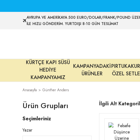
AVRUPA VE AMERİKAYA 500 EURO/DOLAR/FRANK/POUND ÜZER
İLE HIZLI GÖNDERİM. YURTDIŞI 8-10 GÜN TESLİMAT
KÜRTÇE KAPI SÜSÜ
KAMPANYADAKİ
PIRTUKAKUR
HEDİYE
ÜRÜNLER
ÖZEL SETLE
KAMPANYAMIZ
Anasayfa
Günther Anders
Ürün Grupları
İlgili Alt Kategori
Seçimleriniz
Yazar