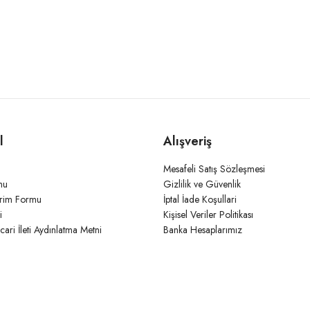
l
Alışveriş
Mesafeli Satış Sözleşmesi
mu
Gizlilik ve Güvenlik
irim Formu
İptal İade Koşullari
i
Kişisel Veriler Politikası
icari İleti Aydınlatma Metni
Banka Hesaplarımız