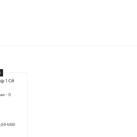
i
ği 1.Cilt
an - 0
,23 USD