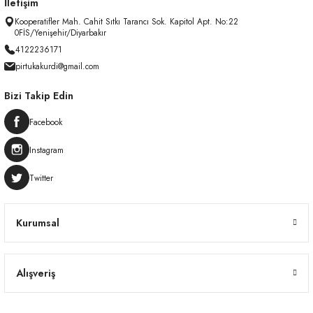
İletişim
Kooperatifler Mah. Cahit Sıtkı Tarancı Sok. Kapitol Apt. No:22
0FİS/Yenişehir/Diyarbakır
4122236171
pirtukakurdi@gmail.com
Bizi Takip Edin
Facebook
Instagram
Twitter
Kurumsal
Alışveriş