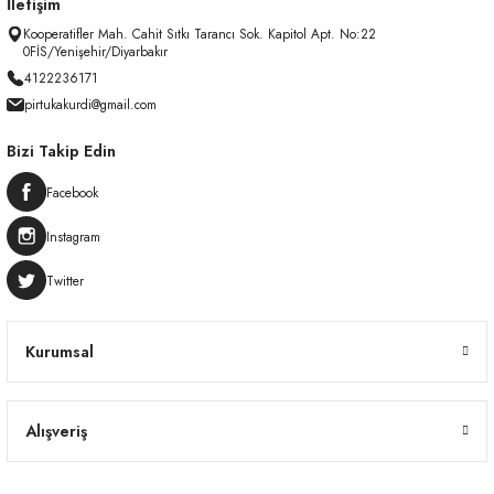
İletişim
Kooperatifler Mah. Cahit Sıtkı Tarancı Sok. Kapitol Apt. No:22
0FİS/Yenişehir/Diyarbakır
4122236171
pirtukakurdi@gmail.com
Bizi Takip Edin
Facebook
Instagram
Twitter
Kurumsal
Alışveriş