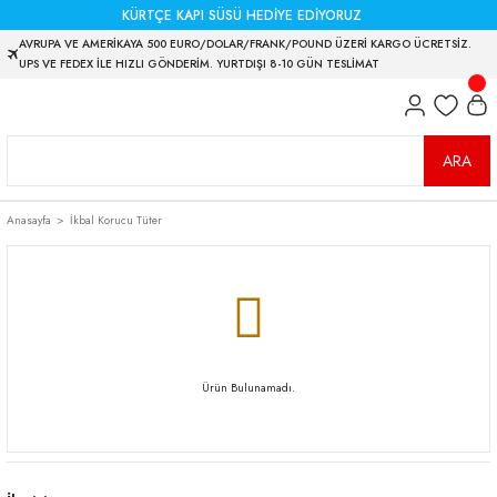
KÜRTÇE KAPI SÜSÜ HEDİYE EDİYORUZ
AVRUPA VE AMERİKAYA 500 EURO/DOLAR/FRANK/POUND ÜZERİ KARGO ÜCRETSİZ.
UPS VE FEDEX İLE HIZLI GÖNDERİM. YURTDIŞI 8-10 GÜN TESLİMAT
ARA
Anasayfa
İkbal Korucu Tüter
Ürün Bulunamadı.