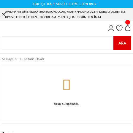
KÜRTÇE KAPI SÜSÜ HEDİYE EDİYORUZ
AVRUPA VE AMERİKAYA 500 EURO/DOLAR/FRANK/POUND ÜZERİ KARGO ÜCRETSİZ.
UPS VE FEDEX İLE HIZLI GÖNDERİM. YURTDIŞI 8-10 GÜN TESLİMAT
ARA
Anasayfa
Laurie Faria Stolarz
Ürün Bulunamadı.