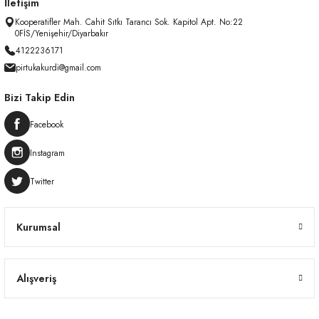
İletişim
Kooperatifler Mah. Cahit Sıtkı Tarancı Sok. Kapitol Apt. No:22
0FİS/Yenişehir/Diyarbakır
4122236171
pirtukakurdi@gmail.com
Bizi Takip Edin
Facebook
Instagram
Twitter
Kurumsal
Alışveriş