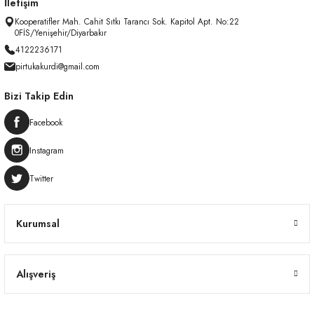
İletişim
Kooperatifler Mah. Cahit Sıtkı Tarancı Sok. Kapitol Apt. No:22
0FİS/Yenişehir/Diyarbakır
4122236171
pirtukakurdi@gmail.com
Bizi Takip Edin
Facebook
Instagram
Twitter
Kurumsal
Alışveriş