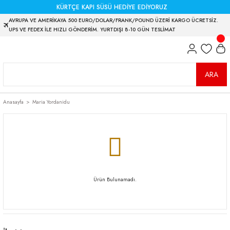
KÜRTÇE KAPI SÜSÜ HEDİYE EDİYORUZ
AVRUPA VE AMERİKAYA 500 EURO/DOLAR/FRANK/POUND ÜZERİ KARGO ÜCRETSİZ.
UPS VE FEDEX İLE HIZLI GÖNDERİM. YURTDIŞI 8-10 GÜN TESLİMAT
ARA
Anasayfa
Maria Yordanidu
Ürün Bulunamadı.