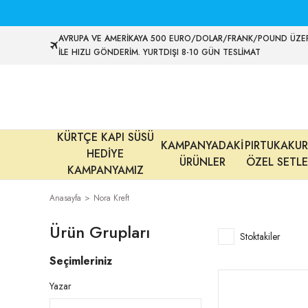
AVRUPA VE AMERİKAYA 500 EURO/DOLAR/FRANK/POUND ÜZER
İLE HIZLI GÖNDERİM. YURTDIŞI 8-10 GÜN TESLİMAT
KÜRTÇE KAPI SÜSÜ
KAMPANYADAKİ
PIRTUKAKUR
HEDİYE
ÜRÜNLER
ÖZEL SETLE
KAMPANYAMIZ
Anasayfa
Nora Kreft
Ürün Grupları
Stoktakiler
Seçimleriniz
Yazar