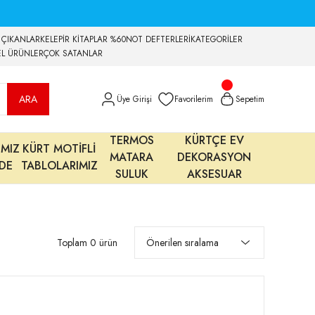
 ÇIKANLAR
KELEPİR KİTAPLAR %60
NOT DEFTERLERİ
KATEGORİLER
EL ÜRÜNLER
ÇOK SATANLAR
ARA
Üye Girişi
Favorilerim
Sepetim
TERMOS
KÜRTÇE EV
IMIZ
KÜRT MOTİFLİ
MATARA
DEKORASYON
MDE
TABLOLARIMIZ
SULUK
AKSESUAR
Toplam 0 ürün