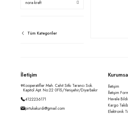
nora-kreft
Tüm Kategoriler
İletişim
Kurumsa
Kooperatifler Mah. Cahit Sıtkı Tarancı Sok.
İletişim
Kapitol Apt. No:22 0FİS/Yenişehir/Diyarbakır
İletişim For
Havale Bild
4122236171
Kargo Takib
pirtukakurdi@gmail.com
Elektronik T