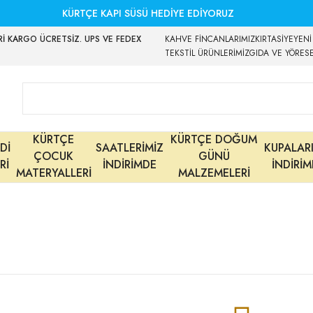
KÜRTÇE KAPI SÜSÜ HEDİYE EDİYORUZ
İ KARGO ÜCRETSİZ. UPS VE FEDEX
KAHVE FİNCANLARIMIZ
KIRTASİYE
YENİ
TEKSTİL ÜRÜNLERİMİZ
GIDA VE YÖRES
KÜRTÇE
KÜRTÇE DOĞUM
Dİ
SAATLERİMİZ
KUPALAR
ÇOCUK
GÜNÜ
Rİ
İNDİRİMDE
İNDİRİ
MATERYALLERİ
MALZEMELERİ