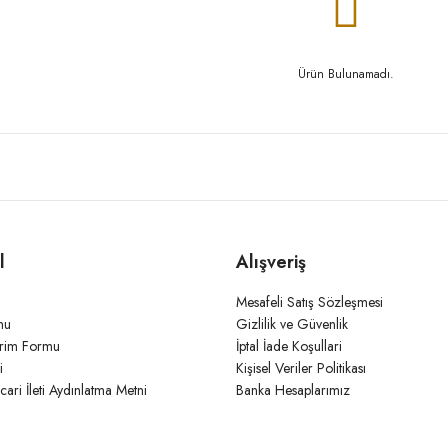
Ürün Bulunamadı.
l
Alışveriş
Mesafeli Satış Sözleşmesi
mu
Gizlilik ve Güvenlik
irim Formu
İptal İade Koşullari
i
Kişisel Veriler Politikası
icari İleti Aydınlatma Metni
Banka Hesaplarımız