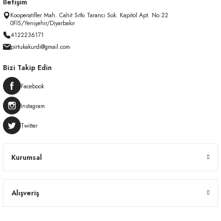
İletişim
Kooperatifler Mah. Cahit Sıtkı Tarancı Sok. Kapitol Apt. No:22
0FİS/Yenişehir/Diyarbakır
4122236171
pirtukakurdi@gmail.com
Bizi Takip Edin
Facebook
Instagram
Twitter
Kurumsal
Alışveriş