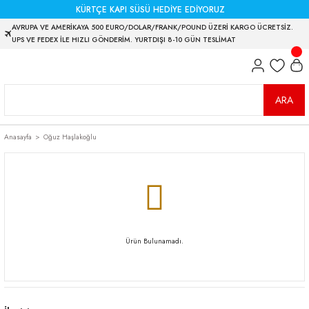
KÜRTÇE KAPI SÜSÜ HEDİYE EDİYORUZ
AVRUPA VE AMERİKAYA 500 EURO/DOLAR/FRANK/POUND ÜZERİ KARGO ÜCRETSİZ.
UPS VE FEDEX İLE HIZLI GÖNDERİM. YURTDIŞI 8-10 GÜN TESLİMAT
ARA
Anasayfa
Oğuz Haşlakoğlu
Ürün Bulunamadı.