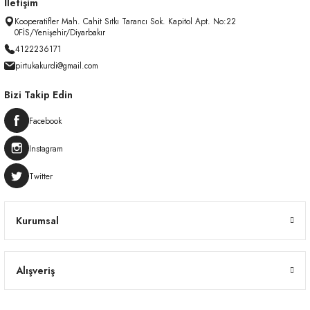
İletişim
Kooperatifler Mah. Cahit Sıtkı Tarancı Sok. Kapitol Apt. No:22
0FİS/Yenişehir/Diyarbakır
4122236171
pirtukakurdi@gmail.com
Bizi Takip Edin
Facebook
Instagram
Twitter
Kurumsal
Alışveriş