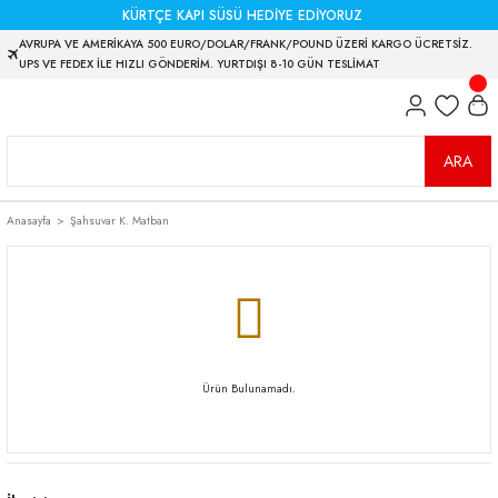
KÜRTÇE KAPI SÜSÜ HEDİYE EDİYORUZ
AVRUPA VE AMERİKAYA 500 EURO/DOLAR/FRANK/POUND ÜZERİ KARGO ÜCRETSİZ.
UPS VE FEDEX İLE HIZLI GÖNDERİM. YURTDIŞI 8-10 GÜN TESLİMAT
ARA
Anasayfa
Şahsuvar K. Matban
Ürün Bulunamadı.