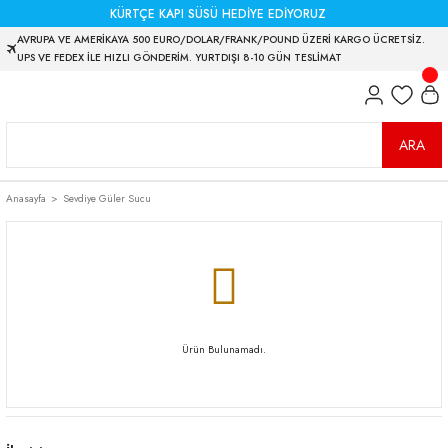
KÜRTÇE KAPI SÜSÜ HEDİYE EDİYORUZ
AVRUPA VE AMERİKAYA 500 EURO/DOLAR/FRANK/POUND ÜZERİ KARGO ÜCRETSİZ.
UPS VE FEDEX İLE HIZLI GÖNDERİM. YURTDIŞI 8-10 GÜN TESLİMAT
ARA
Anasayfa
Sevdiye Güler Sucu
Ürün Bulunamadı.