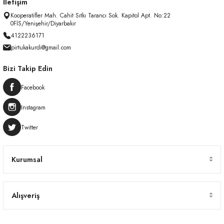
İletişim
Kooperatifler Mah. Cahit Sıtkı Tarancı Sok. Kapitol Apt. No:22
0FİS/Yenişehir/Diyarbakır
4122236171
pirtukakurdi@gmail.com
Bizi Takip Edin
Facebook
Instagram
Twitter
Kurumsal
Alışveriş