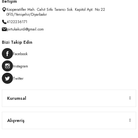
İletişim
Kooperatifler Mah. Cahit Sıtkı Tarancı Sok. Kapitol Apt. No:22
0FİS/Yenişehir/Diyarbakır
4122236171
pirtukakurdi@gmail.com
Bizi Takip Edin
Facebook
Instagram
Twitter
Kurumsal
Alışveriş