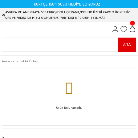
KÜRTÇE KAPI SÜSÜ HEDİYE EDİYORUZ
AVRUPA VE AMERİKAYA 500 EURO/DOLAR/FRANK/POUND ÜZERİ KARGO ÜCRETSİZ.
UPS VE FEDEX İLE HIZLI GÖNDERİM. YURTDIŞI 8-10 GÜN TESLİMAT
ARA
Anasayfa
Sıddık Özbey
Ürün Bulunamadı.