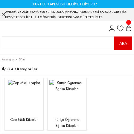
KÜRTÇE KAPI SÜSÜ HEDİYE EDİYORUZ
AVRUPA VE AMERİKAYA 500 EURO/DOLAR/FRANK/POUND ÜZERİ KARGO ÜCRETSİZ.
UPS VE FEDEX İLE HIZLI GÖNDERİM. YURTDIŞI 8-10 GÜN TESLİMAT
ARA
Anasayfa
Sîtav
İlgili Alt Kategoriler
Cep Midi Kitaplar
Kürtçe Öğrenme
Eğitim Kitapları