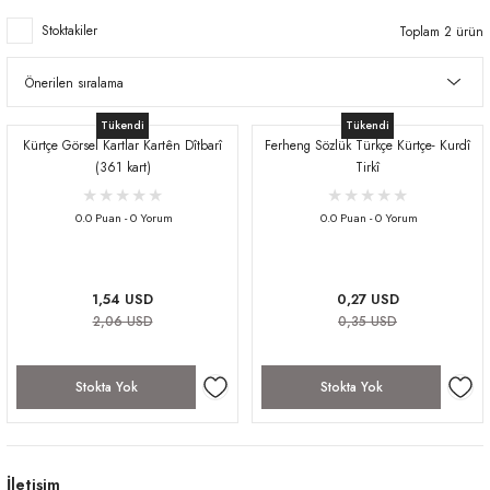
Stoktakiler
Toplam 2 ürün
Tükendi
Tükendi
Kürtçe Görsel Kartlar Kartên Dîtbarî
Ferheng Sözlük Türkçe Kürtçe- Kurdî
(361 kart)
Tirkî
0.0 Puan - 0 Yorum
0.0 Puan - 0 Yorum
1,54 USD
0,27 USD
2,06 USD
0,35 USD
Stokta Yok
Stokta Yok
İletişim