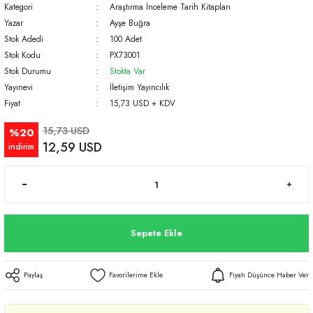
Kategori
Araştırma İnceleme Tarih Kitapları
Yazar
Ayşe Buğra
Stok Adedi
100 Adet
Stok Kodu
PX73001
Stok Durumu
Stokta Var
Yayınevi
İletişim Yayıncılık
Fiyat
15,73 USD + KDV
15,73 USD
%20
12,59 USD
indirim
Sepete Ekle
Paylaş
Fiyatı Düşünce Haber Ver