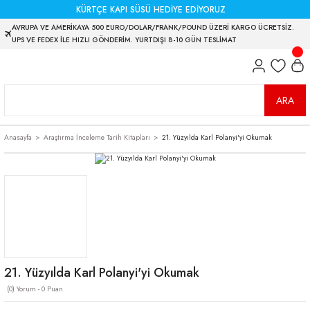
KÜRTÇE KAPI SÜSÜ HEDİYE EDİYORUZ
AVRUPA VE AMERİKAYA 500 EURO/DOLAR/FRANK/POUND ÜZERİ KARGO ÜCRETSİZ.
UPS VE FEDEX İLE HIZLI GÖNDERİM. YURTDIŞI 8-10 GÜN TESLİMAT
ARA
Anasayfa
Araştırma İnceleme Tarih Kitapları
21. Yüzyılda Karl Polanyi'yi Okumak
21. Yüzyılda Karl Polanyi'yi Okumak
(0) Yorum - 0 Puan