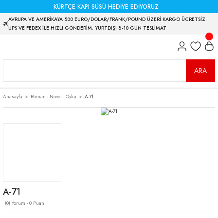
KÜRTÇE KAPI SÜSÜ HEDİYE EDİYORUZ
AVRUPA VE AMERİKAYA 500 EURO/DOLAR/FRANK/POUND ÜZERİ KARGO ÜCRETSİZ.
UPS VE FEDEX İLE HIZLI GÖNDERİM. YURTDIŞI 8-10 GÜN TESLİMAT
ARA
Anasayfa
Roman - Novel - Öykü
A-71
A-71
(0) Yorum - 0 Puan