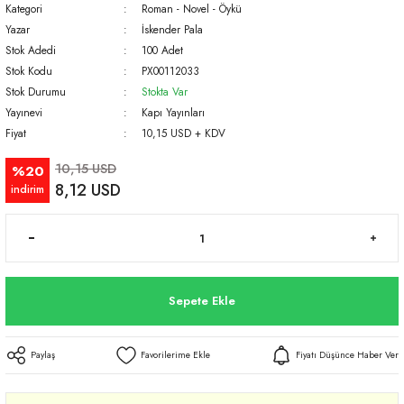
Kategori
Roman - Novel - Öykü
Yazar
İskender Pala
Stok Adedi
100 Adet
Stok Kodu
PX00112033
Stok Durumu
Stokta Var
Yayınevi
Kapı Yayınları
Fiyat
10,15 USD + KDV
10,15 USD
%20
8,12 USD
indirim
Sepete Ekle
Paylaş
Fiyatı Düşünce Haber Ver