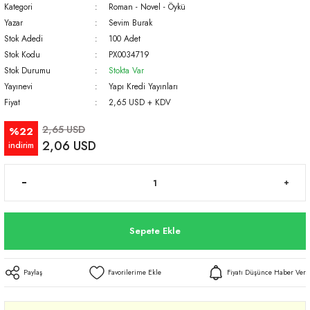
Kategori
Roman - Novel - Öykü
Yazar
Sevim Burak
Stok Adedi
100 Adet
Stok Kodu
PX0034719
Stok Durumu
Stokta Var
Yayınevi
Yapı Kredi Yayınları
Fiyat
2,65 USD + KDV
2,65 USD
%22
2,06 USD
indirim
Sepete Ekle
Paylaş
Fiyatı Düşünce Haber Ver