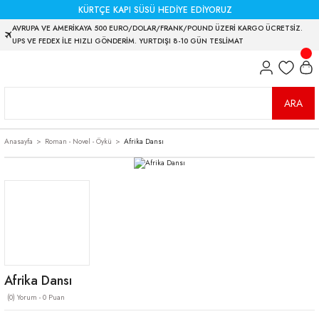
KÜRTÇE KAPI SÜSÜ HEDİYE EDİYORUZ
AVRUPA VE AMERİKAYA 500 EURO/DOLAR/FRANK/POUND ÜZERİ KARGO ÜCRETSİZ.
UPS VE FEDEX İLE HIZLI GÖNDERİM. YURTDIŞI 8-10 GÜN TESLİMAT
ARA
Anasayfa
Roman - Novel - Öykü
Afrika Dansı
Afrika Dansı
(0) Yorum - 0 Puan