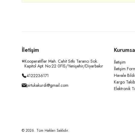
İletişim
Kurumsa
Kooperatifler Mah. Cahit Sıtkı Tarancı Sok.
İletişim
Kapitol Apt. No:22 0FİS/Yenişehir/Diyarbakır
İletişim For
Havale Bild
4122236171
Kargo Takib
pirtukakurdi@gmail.com
Elektronik T
© 2026. Tüm Hakları Saklıdır.