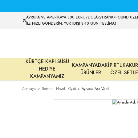
AVRUPA VE AMERİKAYA 500 EURO/DOLAR/FRANK/POUND ÜZER
İLE HIZLI GÖNDERİM. YURTDIŞI 8-10 GÜN TESLİMAT
KÜRTÇE KAPI SÜSÜ
KAMPANYADAKİ
PIRTUKAKUR
HEDİYE
ÜRÜNLER
ÖZEL SETLE
KAMPANYAMIZ
Anasayfa
Roman - Novel - Öykü
Aynada Aşk Vardı