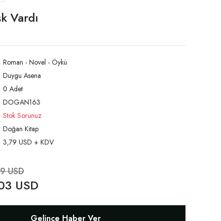
k Vardı
Roman - Novel - Öykü
Duygu Asena
0 Adet
DOGAN163
Stok Sorunuz
Doğan Kitap
3,79 USD + KDV
79 USD
03 USD
Gelince Haber Ver