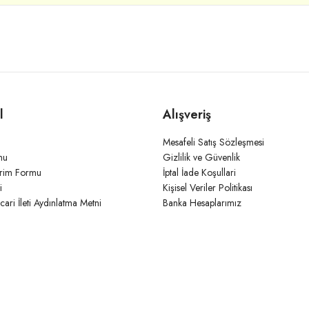
l
Alışveriş
Mesafeli Satış Sözleşmesi
mu
Gizlilik ve Güvenlik
irim Formu
İptal İade Koşullari
i
Kişisel Veriler Politikası
icari İleti Aydınlatma Metni
Banka Hesaplarımız