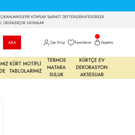
 ÇIKANLAR
KELEPİR KİTAPLAR %60
NOT DEFTERLERİ
KATEGORİLER
EL ÜRÜNLER
ÇOK SATANLAR
ARA
Üye Girişi
Favorilerim
Sepetim
TERMOS
KÜRTÇE EV
IMIZ
KÜRT MOTİFLİ
MATARA
DEKORASYON
MDE
TABLOLARIMIZ
SULUK
AKSESUAR