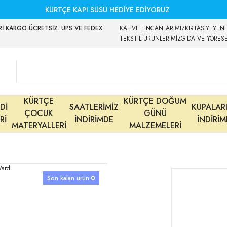
KÜRTÇE KAPI SÜSÜ HEDİYE EDİYORUZ
İ KARGO ÜCRETSİZ. UPS VE FEDEX
KAHVE FİNCANLARIMIZ
KIRTASİYE
YENİ
TEKSTİL ÜRÜNLERİMİZ
GIDA VE YÖRES
KÜRTÇE
KÜRTÇE DOĞUM
Dİ
SAATLERİMİZ
KUPALAR
ÇOCUK
GÜNÜ
Rİ
İNDİRİMDE
İNDİRİ
MATERYALLERİ
MALZEMELERİ
Son kalan ürün:
0