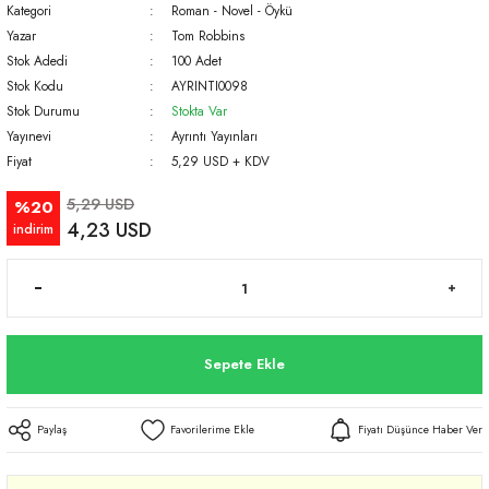
Kategori
Roman - Novel - Öykü
Yazar
Tom Robbins
Stok Adedi
100 Adet
Stok Kodu
AYRINTI0098
Stok Durumu
Stokta Var
Yayınevi
Ayrıntı Yayınları
Fiyat
5,29 USD + KDV
5,29 USD
%20
4,23 USD
indirim
Sepete Ekle
Paylaş
Fiyatı Düşünce Haber Ver