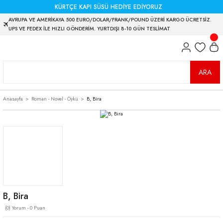
KÜRTÇE KAPI SÜSÜ HEDİYE EDİYORUZ
AVRUPA VE AMERİKAYA 500 EURO/DOLAR/FRANK/POUND ÜZERİ KARGO ÜCRETSİZ.
UPS VE FEDEX İLE HIZLI GÖNDERİM. YURTDIŞI 8-10 GÜN TESLİMAT
ARA
Anasayfa
Roman - Novel - Öykü
B, Bira
B, Bira
(0) Yorum - 0 Puan