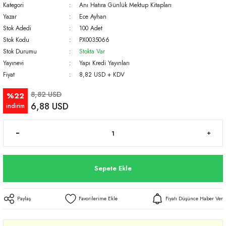
Kategori
Anı Hatıra Günlük Mektup Kitapları
Yazar
Ece Ayhan
Stok Adedi
100 Adet
Stok Kodu
PX0035066
Stok Durumu
Stokta Var
Yayınevi
Yapı Kredi Yayınları
Fiyat
8,82 USD + KDV
8,82 USD
%22
6,88 USD
indirim
Sepete Ekle
Paylaş
Fiyatı Düşünce Haber Ver