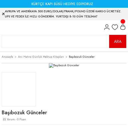
KÜRTÇE KAPI SÜSÜ HEDİYE EDİYORUZ
AVRUPA VE AMERİKAYA 500 EURO/DOLAR/FRANK/POUND ÜZERİ KARGO ÜCRETSİZ.
UPS VE FEDEX İLE HIZLI GÖNDERİM. YURTDIŞI 8-10 GÜN TESLİMAT
ARA
Anasayfa
Anı Hatıra Günlük Mektup Kitapları
Başıbozuk Günceler
Başıbozuk Günceler
(0) Yorum - 0 Puan