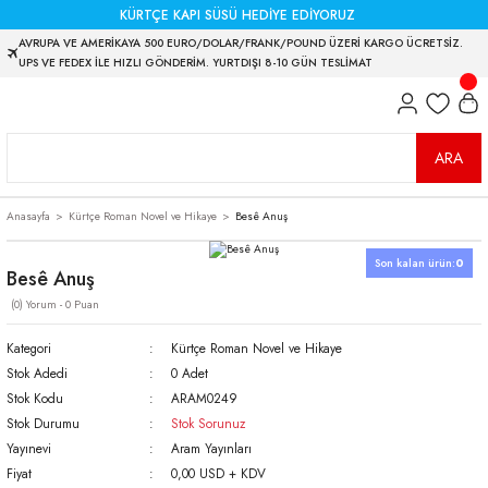
KÜRTÇE KAPI SÜSÜ HEDİYE EDİYORUZ
AVRUPA VE AMERİKAYA 500 EURO/DOLAR/FRANK/POUND ÜZERİ KARGO ÜCRETSİZ.
UPS VE FEDEX İLE HIZLI GÖNDERİM. YURTDIŞI 8-10 GÜN TESLİMAT
ARA
Anasayfa
Kürtçe Roman Novel ve Hikaye
Besê Anuş
Son kalan ürün:
0
Besê Anuş
(0) Yorum - 0 Puan
Kategori
Kürtçe Roman Novel ve Hikaye
Stok Adedi
0 Adet
Stok Kodu
ARAM0249
Stok Durumu
Stok Sorunuz
Yayınevi
Aram Yayınları
Fiyat
0,00 USD + KDV