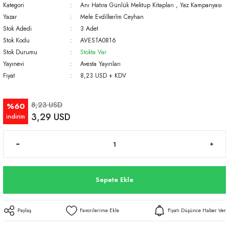
Kategori
Anı Hatıra Günlük Mektup Kitapları
,
Yaz Kampanyası
Yazar
Mele Evdilkerîm Ceyhan
Stok Adedi
3 Adet
Stok Kodu
AVESTA0816
Stok Durumu
Stokta Var
Yayınevi
Avesta Yayınları
Fiyat
8,23 USD + KDV
8,23 USD
%60
3,29 USD
indirim
Sepete Ekle
Paylaş
Fiyatı Düşünce Haber Ver