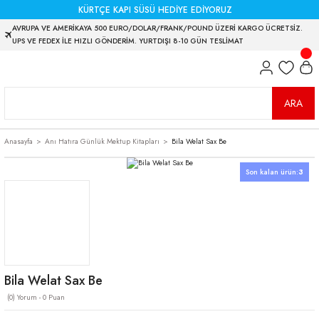
KÜRTÇE KAPI SÜSÜ HEDİYE EDİYORUZ
AVRUPA VE AMERİKAYA 500 EURO/DOLAR/FRANK/POUND ÜZERİ KARGO ÜCRETSİZ.
UPS VE FEDEX İLE HIZLI GÖNDERİM. YURTDIŞI 8-10 GÜN TESLİMAT
ARA
Anasayfa
Anı Hatıra Günlük Mektup Kitapları
Bila Welat Sax Be
Son kalan ürün:
3
Bila Welat Sax Be
(0) Yorum - 0 Puan