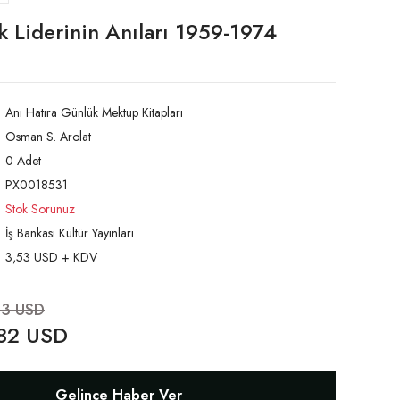
k Liderinin Anıları 1959-1974
Anı Hatıra Günlük Mektup Kitapları
Osman S. Arolat
0 Adet
PX0018531
Stok Sorunuz
İş Bankası Kültür Yayınları
3,53 USD + KDV
53 USD
82 USD
Gelince Haber Ver