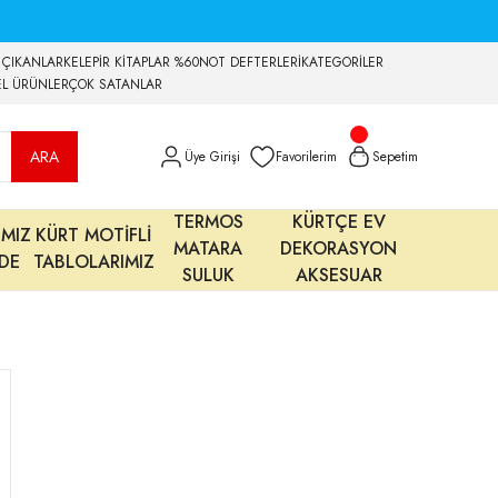
 ÇIKANLAR
KELEPİR KİTAPLAR %60
NOT DEFTERLERİ
KATEGORİLER
EL ÜRÜNLER
ÇOK SATANLAR
ARA
Üye Girişi
Favorilerim
Sepetim
TERMOS
KÜRTÇE EV
IMIZ
KÜRT MOTİFLİ
MATARA
DEKORASYON
MDE
TABLOLARIMIZ
SULUK
AKSESUAR