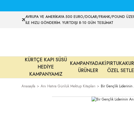
AVRUPA VE AMERİKAYA 500 EURO/DOLAR/FRANK/POUND ÜZER
İLE HIZLI GÖNDERİM. YURTDIŞI 8-10 GÜN TESLİMAT
KÜRTÇE KAPI SÜSÜ
KAMPANYADAKİ
PIRTUKAKUR
HEDİYE
ÜRÜNLER
ÖZEL SETLE
KAMPANYAMIZ
Anasayfa
Anı Hatıra Günlük Mektup Kitapları
Bir Gençlik Liderinin