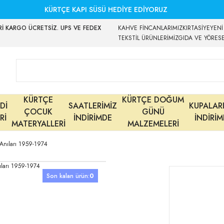
KÜRTÇE KAPI SÜSÜ HEDİYE EDİYORUZ
İ KARGO ÜCRETSİZ. UPS VE FEDEX
KAHVE FİNCANLARIMIZ
KIRTASİYE
YENİ
TEKSTİL ÜRÜNLERİMİZ
GIDA VE YÖRES
KÜRTÇE
KÜRTÇE DOĞUM
Dİ
SAATLERİMİZ
KUPALAR
ÇOCUK
GÜNÜ
Rİ
İNDİRİMDE
İNDİRİ
MATERYALLERİ
MALZEMELERİ
 Anıları 1959-1974
Son kalan ürün:
0