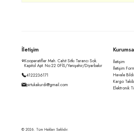
İletişim
Kurumsa
Kooperatifler Mah. Cahit Sıtkı Tarancı Sok.
İletişim
Kapitol Apt. No:22 0FİS/Yenişehir/Diyarbakır
İletişim For
Havale Bild
4122236171
Kargo Takib
pirtukakurdi@gmail.com
Elektronik T
© 2026. Tüm Hakları Saklıdır.