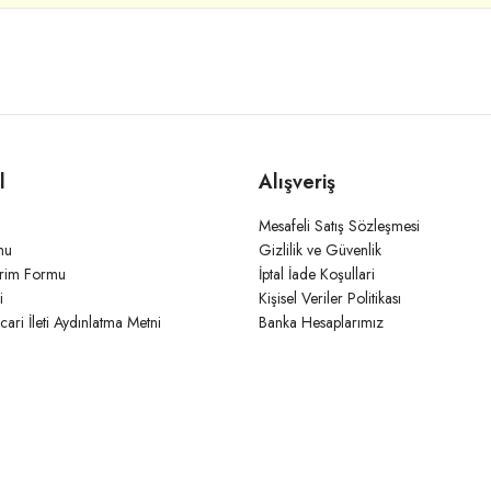
l
Alışveriş
Mesafeli Satış Sözleşmesi
mu
Gizlilik ve Güvenlik
irim Formu
İptal İade Koşullari
i
Kişisel Veriler Politikası
icari İleti Aydınlatma Metni
Banka Hesaplarımız