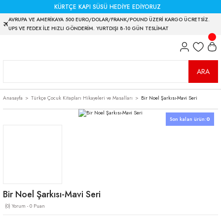
KÜRTÇE KAPI SÜSÜ HEDİYE EDİYORUZ
AVRUPA VE AMERİKAYA 500 EURO/DOLAR/FRANK/POUND ÜZERİ KARGO ÜCRETSİZ.
UPS VE FEDEX İLE HIZLI GÖNDERİM. YURTDIŞI 8-10 GÜN TESLİMAT
ARA
Anasayfa
Türkçe Çocuk Kitapları Hikayeleri ve Masalları
Bir Noel Şarkısı-Mavi Seri
Son kalan ürün:
0
Bir Noel Şarkısı-Mavi Seri
(0) Yorum - 0 Puan