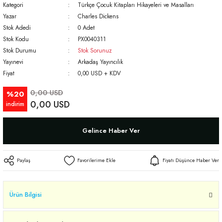
Kategori
Türkçe Çocuk Kitapları Hikayeleri ve Masalları
Yazar
Charles Dickens
Stok Adedi
0 Adet
Stok Kodu
PX0040311
Stok Durumu
Stok Sorunuz
Yayınevi
Arkadaş Yayıncılık
Fiyat
0,00 USD + KDV
0,00 USD
%20
0,00 USD
indirim
Gelince Haber Ver
Paylaş
Fiyatı Düşünce Haber Ver
Ürün Bilgisi