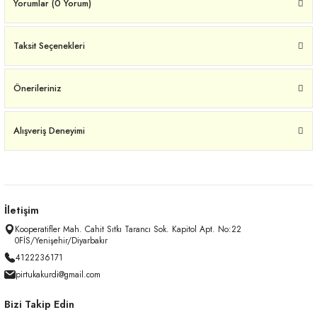
Yorumlar (0 Yorum)
Taksit Seçenekleri
Önerileriniz
Alışveriş Deneyimi
İletişim
Kooperatifler Mah. Cahit Sıtkı Tarancı Sok. Kapitol Apt. No:22
0FİS/Yenişehir/Diyarbakır
4122236171
pirtukakurdi@gmail.com
Bizi Takip Edin