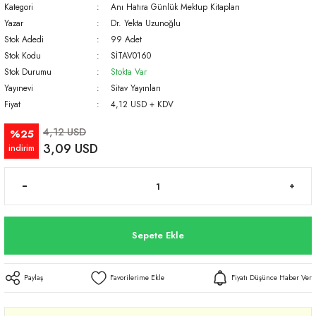
Kategori
Anı Hatıra Günlük Mektup Kitapları
Yazar
Dr. Yekta Uzunoğlu
Stok Adedi
99 Adet
Stok Kodu
SİTAV0160
Stok Durumu
Stokta Var
Yayınevi
Sitav Yayınları
Fiyat
4,12 USD + KDV
4,12 USD
%25
3,09 USD
indirim
Sepete Ekle
Paylaş
Fiyatı Düşünce Haber Ver