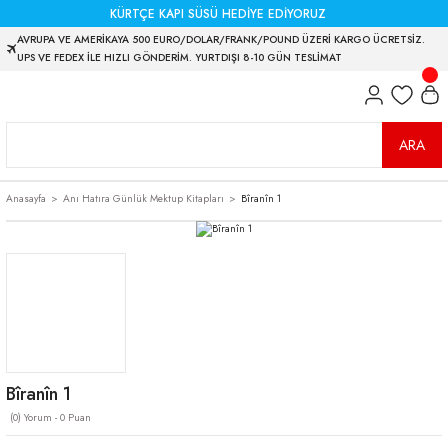
KÜRTÇE KAPI SÜSÜ HEDİYE EDİYORUZ
AVRUPA VE AMERİKAYA 500 EURO/DOLAR/FRANK/POUND ÜZERİ KARGO ÜCRETSİZ.
UPS VE FEDEX İLE HIZLI GÖNDERİM. YURTDIŞI 8-10 GÜN TESLİMAT
ARA
Anasayfa
Anı Hatıra Günlük Mektup Kitapları
Bîranîn 1
Bîranîn 1
(0) Yorum - 0 Puan