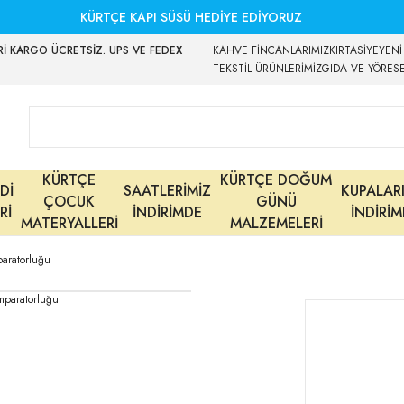
KÜRTÇE KAPI SÜSÜ HEDİYE EDİYORUZ
İ KARGO ÜCRETSİZ. UPS VE FEDEX
KAHVE FİNCANLARIMIZ
KIRTASİYE
YENİ
TEKSTİL ÜRÜNLERİMİZ
GIDA VE YÖRES
KÜRTÇE
KÜRTÇE DOĞUM
Dİ
SAATLERİMİZ
KUPALAR
ÇOCUK
GÜNÜ
Rİ
İNDİRİMDE
İNDİRİ
MATERYALLERİ
MALZEMELERİ
paratorluğu