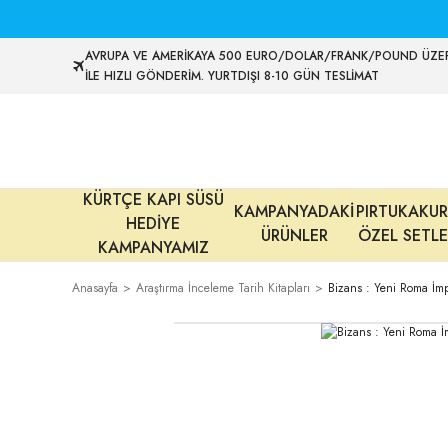
AVRUPA VE AMERİKAYA 500 EURO/DOLAR/FRANK/POUND ÜZER
İLE HIZLI GÖNDERİM. YURTDIŞI 8-10 GÜN TESLİMAT
KÜRTÇE KAPI SÜSÜ
KAMPANYADAKİ
PIRTUKAKUR
HEDİYE
ÜRÜNLER
ÖZEL SETLE
KAMPANYAMIZ
Anasayfa
Araştırma İnceleme Tarih Kitapları
Bizans : Yeni Roma İm