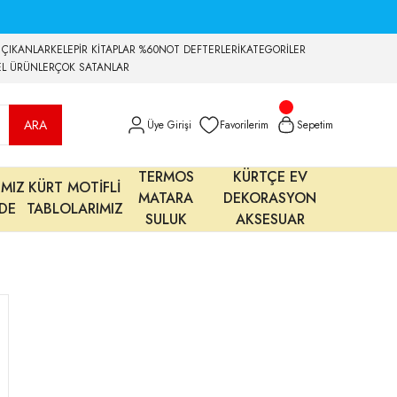
 ÇIKANLAR
KELEPİR KİTAPLAR %60
NOT DEFTERLERİ
KATEGORİLER
EL ÜRÜNLER
ÇOK SATANLAR
ARA
Üye Girişi
Favorilerim
Sepetim
TERMOS
KÜRTÇE EV
IMIZ
KÜRT MOTİFLİ
MATARA
DEKORASYON
MDE
TABLOLARIMIZ
SULUK
AKSESUAR