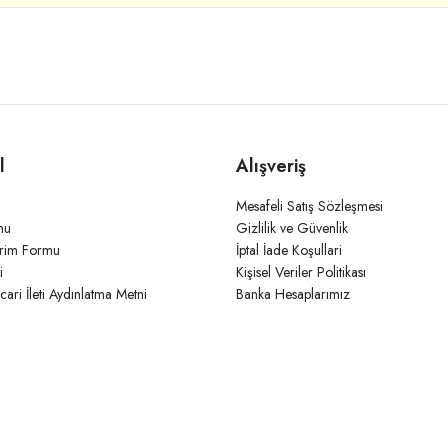
l
Alışveriş
Mesafeli Satış Sözleşmesi
mu
Gizlilik ve Güvenlik
irim Formu
İptal İade Koşullari
i
Kişisel Veriler Politikası
icari İleti Aydınlatma Metni
Banka Hesaplarımız