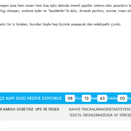
mayan ama hem roman hem kisa öykü dalinda önemli yapitlar üretmis olan yazarlarin kale
irligi olmayan, zorlama tipler ve “karakterler”le dolu, ikinarak yazilmis, sisirme, insan o
ici bir iz birakan, bundan böyle hep bizimle yasayacak olan edebiyattir çünkü.
ÇE KAPI SÜSÜ HEDİYE EDİYORUZ
08
13
43
01
Gün
Saat
Dakika
Sa
İ KARGO ÜCRETSİZ. UPS VE FEDEX
KAHVE FİNCANLARIMIZ
KIRTASİYE
YENİ
TEKSTİL ÜRÜNLERİMİZ
GIDA VE YÖRES