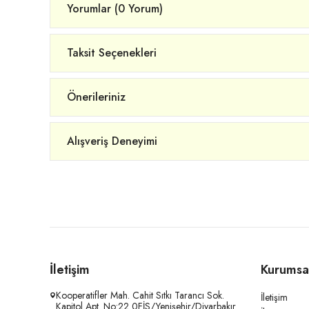
Yorumlar (0 Yorum)
Taksit Seçenekleri
Önerileriniz
Alışveriş Deneyimi
İletişim
Kurumsa
Kooperatifler Mah. Cahit Sıtkı Tarancı Sok.
İletişim
Kapitol Apt. No:22 0FİS/Yenişehir/Diyarbakır