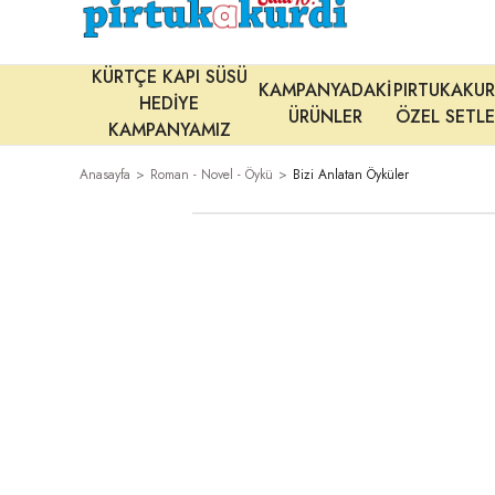
KÜRTÇE KAPI SÜSÜ
KAMPANYADAKİ
PIRTUKAKUR
HEDİYE
ÜRÜNLER
ÖZEL SETLE
KAMPANYAMIZ
Anasayfa
Roman - Novel - Öykü
Bizi Anlatan Öyküler