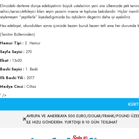
Elinizdeki derleme dünya edebiyatinin büyük ustalarinin yani sira ülkemizde pek tanin
sahici/sarsici/etkileyici kilan seyin yazarin insana ve topluma bakislaridir. Hiçbir inanil
söylemeyen “yapitlarla” kiyasladigimizda bu öykülerin degerini daha iyi ayabiliriz.
Has edebiyat, okunduktan sonra içimizde bazen buruk bazen tatli ama her durumda kal
(Tanitim Bülteninden)
Hamur Tipi :
2. Hamur
Sayfa Sayisi :
270
Ebat :
13x20
Baski Sayisi :
1. Baski
Ilk Baski Yili :
2017
Medya Cinsi :
Ciltsiz
' />
KÜRT
AVRUPA VE AMERİKAYA 500 EURO/DOLAR/FRANK/POUND ÜZER
İLE HIZLI GÖNDERİM. YURTDIŞI 8-10 GÜN TESLİMAT