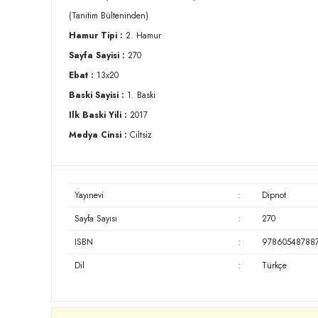
(Tanitim Bülteninden)
Hamur Tipi :
2. Hamur
Sayfa Sayisi :
270
Ebat :
13x20
Baski Sayisi :
1. Baski
Ilk Baski Yili :
2017
Medya Cinsi :
Ciltsiz
Yayınevi
:
Dipnot
Sayfa Sayısı
:
270
ISBN
:
97860548788
Dil
:
Türkçe