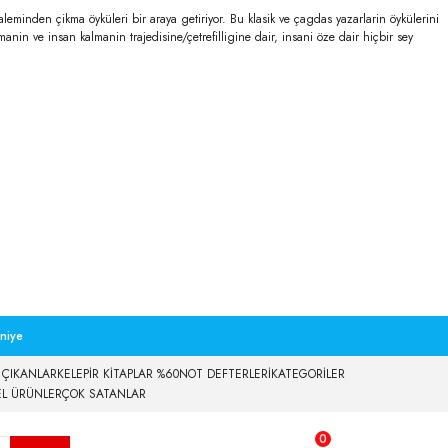
minden çikma öyküleri bir araya getiriyor. Bu klasik ve çagdas yazarlarin öykülerini
lmanin ve insan kalmanin trajedisine/çetrefilligine dair, insani öze dair hiçbir sey
niye
 ÇIKANLAR
KELEPİR KİTAPLAR %60
NOT DEFTERLERİ
KATEGORİLER
EL ÜRÜNLER
ÇOK SATANLAR
0