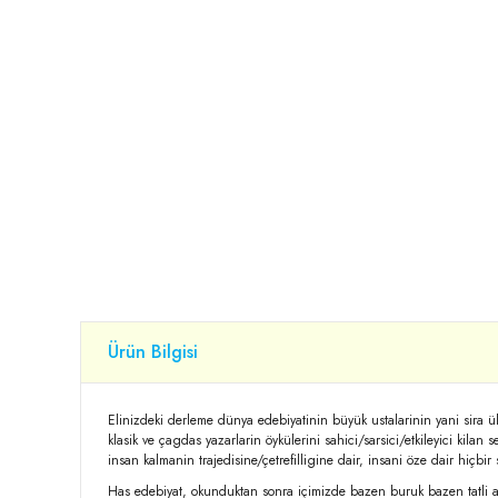
Ürün Bilgisi
Elinizdeki derleme dünya edebiyatinin büyük ustalarinin yani sira 
klasik ve çagdas yazarlarin öykülerini sahici/sarsici/etkileyici kilan 
insan kalmanin trajedisine/çetrefilligine dair, insani öze dair hiçbi
Has edebiyat, okunduktan sonra içimizde bazen buruk bazen tatli a