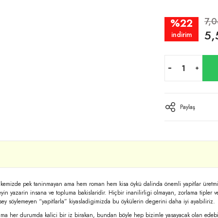
7,
%22
5,
indirim
Paylaş
ülkemizde pek taninmayan ama hem roman hem kisa öykü dalinda önemli yapitlar üretmis 
seyin yazarin insana ve topluma bakislaridir. Hiçbir inanilirligi olmayan, zorlama tipler 
r sey söylemeyen “yapitlarla” kiyasladigimizda bu öykülerin degerini daha iyi ayabiliriz.
ma her durumda kalici bir iz birakan, bundan böyle hep bizimle yasayacak olan edebi