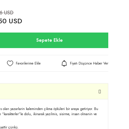
06 USD
50 USD
Sepete Ekle
Fiyatı Düşünce Haber Ver
olan yazarlarin kaleminden çikma öyküleri bir araya getiriyor. Bu
ve “karakterler”le dolu, ikinarak yazilmis, sisirme, insan olmanin ve
yattir çünkü.