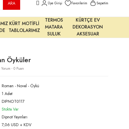
ARA
Üye Girişi
Favorilerim
Sepetim
TERMOS
KÜRTÇE EV
IMIZ
KÜRT MOTİFLİ
MATARA
DEKORASYON
MDE
TABLOLARIMIZ
SULUK
AKSESUAR
an Öyküler
) Yorum - 0 Puan
Roman - Novel - Öykü
1 Adet
DIPNOT0117
Stokta Var
Dipnot Yayınları
7,06 USD + KDV