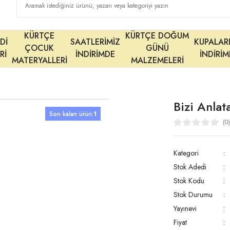
KÜRTÇE
KÜRTÇE DOĞUM
Dİ
SAATLERİMİZ
KUPALAR
ÇOCUK
GÜNÜ
Rİ
İNDİRİMDE
İNDİRİ
MATERYALLERİ
MALZEMELERİ
Bizi Anlat
Son kalan ürün:
1
(0
Kategori
Stok Adedi
Stok Kodu
Stok Durumu
Yayınevi
Fiyat