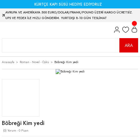
KÜRTÇE KAPI SÜSÜ HEDİYE EDİYORUZ
AVRUPA VE AMERİKAYA 500 EURO/DOLAR/FRANK/POUND ÜZERİ KARGO ÜCRETSİZ.
UPS VE FEDEX İLE HIZLI GÖNDERİM. YURTDIŞI 8-10 GÜN TESLİMAT
ARA
Anasayfa
Roman - Novel - Öykü
Böbreği Kim yedi
Böbreği Kim yedi
(0) Yorum - 0 Puan