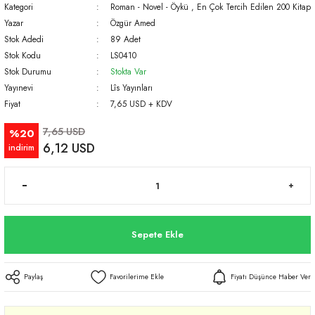
Kategori
Roman - Novel - Öykü
,
En Çok Tercih Edilen 200 Kitap
Yazar
Özgür Amed
Stok Adedi
89 Adet
Stok Kodu
LS0410
Stok Durumu
Stokta Var
Yayınevi
Lîs Yayınları
Fiyat
7,65 USD + KDV
7,65 USD
%20
6,12 USD
indirim
Sepete Ekle
Paylaş
Fiyatı Düşünce Haber Ver