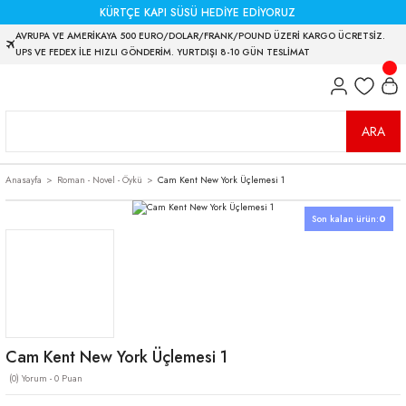
KÜRTÇE KAPI SÜSÜ HEDİYE EDİYORUZ
AVRUPA VE AMERİKAYA 500 EURO/DOLAR/FRANK/POUND ÜZERİ KARGO ÜCRETSİZ.
UPS VE FEDEX İLE HIZLI GÖNDERİM. YURTDIŞI 8-10 GÜN TESLİMAT
ARA
Anasayfa
Roman - Novel - Öykü
Cam Kent New York Üçlemesi 1
Son kalan ürün:
0
Cam Kent New York Üçlemesi 1
(0) Yorum - 0 Puan