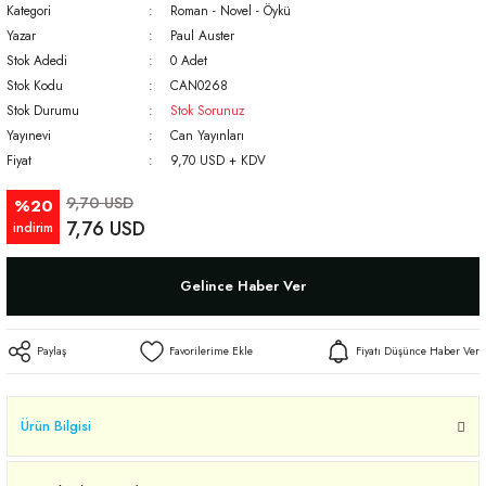
Kategori
Roman - Novel - Öykü
Yazar
Paul Auster
Stok Adedi
0 Adet
Stok Kodu
CAN0268
Stok Durumu
Stok Sorunuz
Yayınevi
Can Yayınları
Fiyat
9,70 USD + KDV
9,70 USD
%20
7,76 USD
indirim
Gelince Haber Ver
Paylaş
Fiyatı Düşünce Haber Ver
Ürün Bilgisi