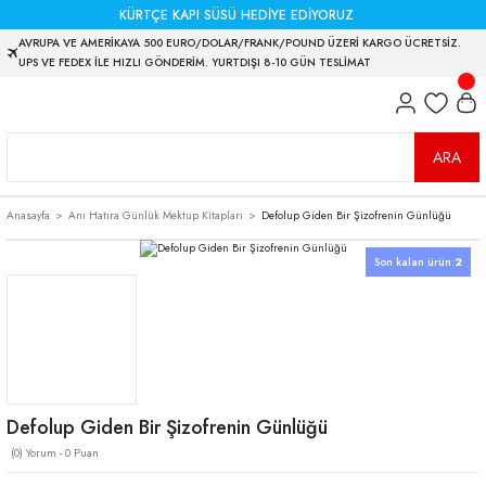
KÜRTÇE KAPI SÜSÜ HEDİYE EDİYORUZ
AVRUPA VE AMERİKAYA 500 EURO/DOLAR/FRANK/POUND ÜZERİ KARGO ÜCRETSİZ.
UPS VE FEDEX İLE HIZLI GÖNDERİM. YURTDIŞI 8-10 GÜN TESLİMAT
ARA
Anasayfa
Anı Hatıra Günlük Mektup Kitapları
Defolup Giden Bir Şizofrenin Günlüğü
Son kalan ürün:
2
Defolup Giden Bir Şizofrenin Günlüğü
(0) Yorum - 0 Puan