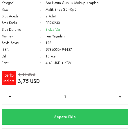
Kategori
Anı Hatıra Günlük Mektup Kitapları
Yazar
Malik Enes Gümüşlü
Stok Adedi
2 Adet
Stok Kodu
PERİ0230
Stok Durumu
Stokta Var
Yayınevi
Peri Yayınları
Sayfa Sayısı
128
ISBN
9786056494437
Dil
Türkçe
Fiyat
4,41 USD + KDV
4,41 USD
%15
3,75 USD
indirim
Sepete Ekle