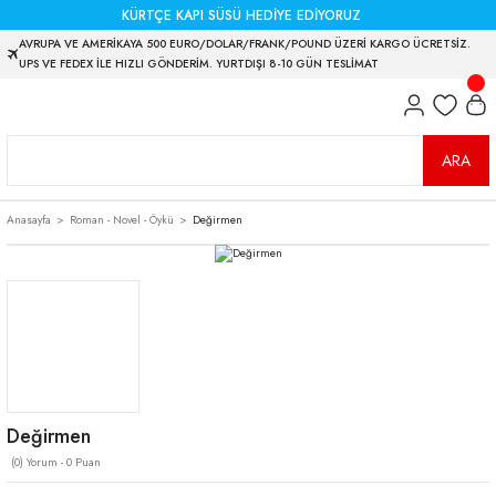
KÜRTÇE KAPI SÜSÜ HEDİYE EDİYORUZ
AVRUPA VE AMERİKAYA 500 EURO/DOLAR/FRANK/POUND ÜZERİ KARGO ÜCRETSİZ.
UPS VE FEDEX İLE HIZLI GÖNDERİM. YURTDIŞI 8-10 GÜN TESLİMAT
ARA
Anasayfa
Roman - Novel - Öykü
Değirmen
Değirmen
(0) Yorum - 0 Puan