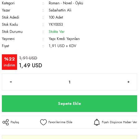
Kategori
Roman - Novel - Öykü
Yazar
Sabahattin Ali
Stok Adedi
100 Adet
Stok Kodu
YKY0053
Stok Durumu
Stokta Var
Yayınevi
Yapı Kredi Yayınları
Fiyat
1,91 USD + KDV
1,91 USD
%22
1,49 USD
indirim
Sepete Ekle
Paylaş
Fiyatı Düşünce Haber Ver