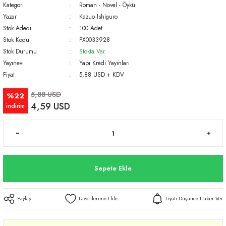
Kategori
Roman - Novel - Öykü
Yazar
Kazuo Ishiguro
Stok Adedi
100 Adet
Stok Kodu
PX0033928
Stok Durumu
Stokta Var
Yayınevi
Yapı Kredi Yayınları
Fiyat
5,88 USD + KDV
5,88 USD
%22
4,59 USD
indirim
Sepete Ekle
Paylaş
Fiyatı Düşünce Haber Ver