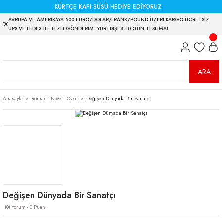
KÜRTÇE KAPI SÜSÜ HEDİYE EDİYORUZ
AVRUPA VE AMERİKAYA 500 EURO/DOLAR/FRANK/POUND ÜZERİ KARGO ÜCRETSİZ.
UPS VE FEDEX İLE HIZLI GÖNDERİM. YURTDIŞI 8-10 GÜN TESLİMAT
ARA
Anasayfa
Roman - Novel - Öykü
Değişen Dünyada Bir Sanatçı
Değişen Dünyada Bir Sanatçı
(0) Yorum - 0 Puan