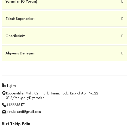
Yorumlar (0 Yorum)
Taksit Seçenekleri
Önerileriniz
Alışveriş Deneyimi
İletişim
Kooperatifler Mah. Cahit Sıtkı Tarancı Sok. Kapitol Apt. No:22
0FİS/Yenişehir/Diyarbakır
4122236171
pirtukakurdi@gmail.com
Bizi Takip Edin