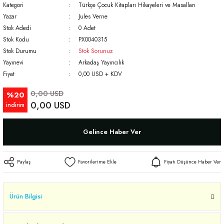
Kategori
Türkçe Çocuk Kitapları Hikayeleri ve Masalları
Yazar
Jules Verne
Stok Adedi
0 Adet
Stok Kodu
PX0040315
Stok Durumu
Stok Sorunuz
Yayınevi
Arkadaş Yayıncılık
Fiyat
0,00 USD + KDV
0,00 USD
%20
0,00 USD
indirim
Gelince Haber Ver
Paylaş
Fiyatı Düşünce Haber Ver
Ürün Bilgisi