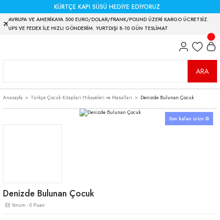
KÜRTÇE KAPI SÜSÜ HEDİYE EDİYORUZ
AVRUPA VE AMERİKAYA 500 EURO/DOLAR/FRANK/POUND ÜZERİ KARGO ÜCRETSİZ.
UPS VE FEDEX İLE HIZLI GÖNDERİM. YURTDIŞI 8-10 GÜN TESLİMAT
ARA
Anasayfa
Türkçe Çocuk Kitapları Hikayeleri ve Masalları
Denizde Bulunan Çocuk
Son kalan ürün:
0
Denizde Bulunan Çocuk
(0) Yorum - 0 Puan