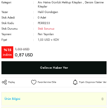
Kategori
Anı Hatıra Günlük Mektup Kitapları
,
Dersim Üzerine
Kitaplar
Yazar
Halil Gündoğan
Stok Adedi
0 Adet
Stok Kodu
PERİ0233
Stok Durumu
Stok Sorunuz
Yayınevi
Peri Yayınları
Fiyat
1,03 USD + KDV
1,03 USD
%15
0,87 USD
indirim
Gelince Haber Ver
Paylaş
Fiyatı Düşünce Haber Ver
Ürün Bilgisi