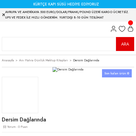
KÜRTÇE KAPI SÜSÜ HEDİYE EDİYORUZ
AVRUPA VE AMERİKAYA 500 EURO/DOLAR/FRANK/POUND ÜZERİ KARGO ÜCRETSİZ.
UPS VE FEDEX İLE HIZLI GÖNDERİM. YURTDIŞI 8-10 GÜN TESLİMAT
ARA
Anasayfa
Anı Hatıra Günlük Mektup Kitapları
Dersim Dağlarında
Son kalan ürün:
0
Dersim Dağlarında
(0) Yorum - 0 Puan