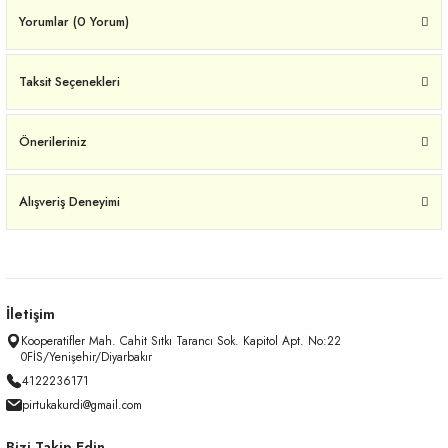
Yorumlar (0 Yorum)
Taksit Seçenekleri
Önerileriniz
Alışveriş Deneyimi
İletişim
Kooperatifler Mah. Cahit Sıtkı Tarancı Sok. Kapitol Apt. No:22
0FİS/Yenişehir/Diyarbakır
4122236171
pirtukakurdi@gmail.com
Bizi Takip Edin