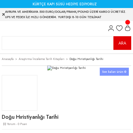
KÜRTÇE KAPI SÜSÜ HEDİYE EDİYORUZ
AVRUPA VE AMERİKAYA 500 EURO/DOLAR/FRANK/POUND ÜZERİ KARGO ÜCRETSİZ.
UPS VE FEDEX İLE HIZLI GÖNDERİM. YURTDIŞI 8-10 GÜN TESLİMAT
ARA
Anasayfa
Araştırma İnceleme Tarih Kitapları
Doğu Hıristiyanlığı Tarihi
Son kalan ürün:
0
Doğu Hıristiyanlığı Tarihi
(0) Yorum - 0 Puan