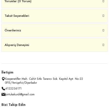
Yorumlar (0 Yorum)
Taksit Seçenekleri
Önerileriniz
Alışveriş Deneyimi
İletişim
Kooperatifler Mah. Cahit Sıtkı Tarancı Sok. Kapitol Apt. No:22
0FİS/Yenişehir/Diyarbakır
4122236171
pirtukakurdi@gmail.com
Bizi Takip Edin