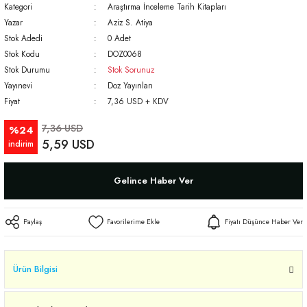
Kategori
Araştırma İnceleme Tarih Kitapları
Yazar
Aziz S. Atiya
Stok Adedi
0 Adet
Stok Kodu
DOZ0068
Stok Durumu
Stok Sorunuz
Yayınevi
Doz Yayınları
Fiyat
7,36 USD + KDV
7,36 USD
%24
5,59 USD
indirim
Gelince Haber Ver
Paylaş
Fiyatı Düşünce Haber Ver
Ürün Bilgisi