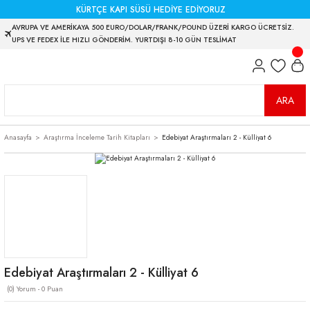
KÜRTÇE KAPI SÜSÜ HEDİYE EDİYORUZ
AVRUPA VE AMERİKAYA 500 EURO/DOLAR/FRANK/POUND ÜZERİ KARGO ÜCRETSİZ.
UPS VE FEDEX İLE HIZLI GÖNDERİM. YURTDIŞI 8-10 GÜN TESLİMAT
ARA
Anasayfa
Araştırma İnceleme Tarih Kitapları
Edebiyat Araştırmaları 2 - Külliyat 6
Edebiyat Araştırmaları 2 - Külliyat 6
(0) Yorum - 0 Puan