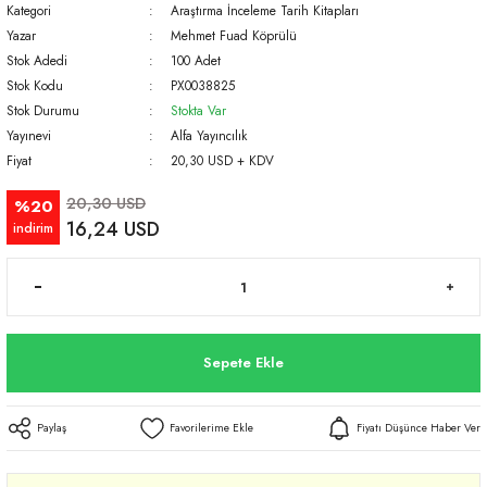
Kategori
Araştırma İnceleme Tarih Kitapları
Yazar
Mehmet Fuad Köprülü
Stok Adedi
100 Adet
Stok Kodu
PX0038825
Stok Durumu
Stokta Var
Yayınevi
Alfa Yayıncılık
Fiyat
20,30 USD + KDV
20,30 USD
%20
16,24 USD
indirim
Sepete Ekle
Paylaş
Fiyatı Düşünce Haber Ver