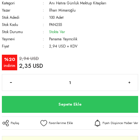
Kategori
Anı Hatıra Günlük Mektup Kitapları
Yazar
İlhan Mimaroğlu
Stok Adedi
100 Adet
Stok Kodu
PAN255
Stok Durumu
Stokta Var
Yayınevi
Panama Yayıncılık
Fiyat
2,94 USD + KDV
2,94 USD
%20
2,35 USD
indirim
Sepete Ekle
Paylaş
Fiyatı Düşünce Haber Ver