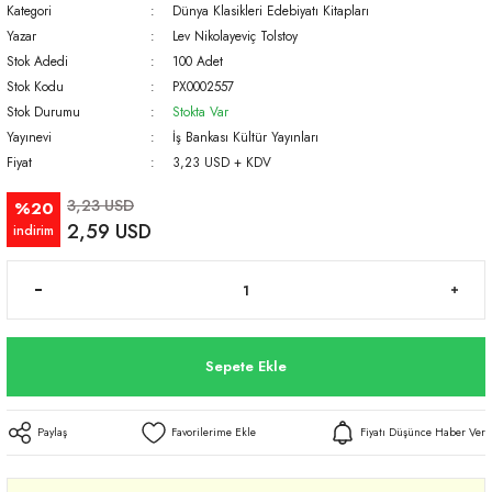
Kategori
Dünya Klasikleri Edebiyatı Kitapları
Yazar
Lev Nikolayeviç Tolstoy
Stok Adedi
100 Adet
Stok Kodu
PX0002557
Stok Durumu
Stokta Var
Yayınevi
İş Bankası Kültür Yayınları
Fiyat
3,23 USD + KDV
3,23 USD
%20
2,59 USD
indirim
Sepete Ekle
Paylaş
Fiyatı Düşünce Haber Ver