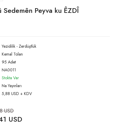
û Sedemên Peyva ku ÊZDÎ
Yezidilik - Zerdüştlük
Kemal Tolan
95 Adet
NA0011
Stokta Var
Na Yayınları
5,88 USD + KDV
88 USD
41 USD