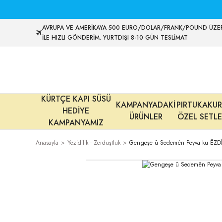
AVRUPA VE AMERİKAYA 500 EURO/DOLAR/FRANK/POUND ÜZER
İLE HIZLI GÖNDERİM. YURTDIŞI 8-10 GÜN TESLİMAT
KÜRTÇE KAPI SÜSÜ
KAMPANYADAKİ
PIRTUKAKUR
HEDİYE
ÜRÜNLER
ÖZEL SETLE
KAMPANYAMIZ
Anasayfa
Yezidilik - Zerdüştlük
Gengeşe û Sedemên Peyva ku ÊZDÎ 