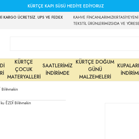
KÜRTÇE KAPI SÜSÜ HEDİYE EDİYORUZ
İ KARGO ÜCRETSİZ. UPS VE FEDEX
KAHVE FİNCANLARIMIZ
KIRTASİYE
YENİ
TEKSTİL ÜRÜNLERİMİZ
GIDA VE YÖRES
KÜRTÇE
KÜRTÇE DOĞUM
Dİ
SAATLERİMİZ
KUPALAR
ÇOCUK
GÜNÜ
Rİ
İNDİRİMDE
İNDİRİ
MATERYALLERİ
MALZEMELERİ
Bilêvnakin