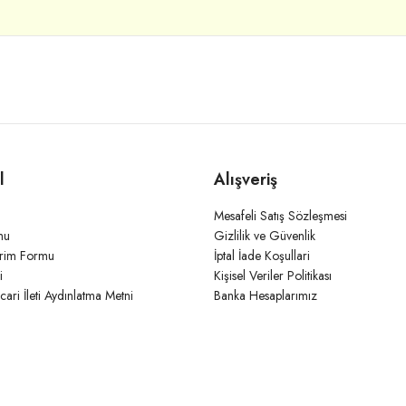
l
Alışveriş
Mesafeli Satış Sözleşmesi
mu
Gizlilik ve Güvenlik
irim Formu
İptal İade Koşullari
i
Kişisel Veriler Politikası
icari İleti Aydınlatma Metni
Banka Hesaplarımız