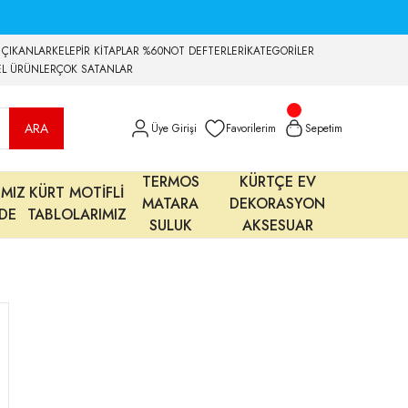
 ÇIKANLAR
KELEPİR KİTAPLAR %60
NOT DEFTERLERİ
KATEGORİLER
EL ÜRÜNLER
ÇOK SATANLAR
ARA
Üye Girişi
Favorilerim
Sepetim
TERMOS
KÜRTÇE EV
IMIZ
KÜRT MOTİFLİ
MATARA
DEKORASYON
MDE
TABLOLARIMIZ
SULUK
AKSESUAR