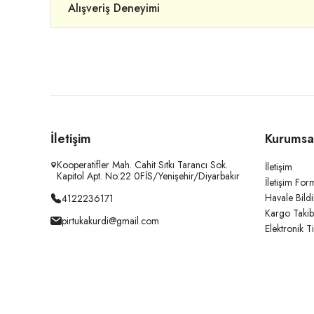
Alışveriş Deneyimi
İletişim
Kurumsa
Kooperatifler Mah. Cahit Sıtkı Tarancı Sok.
İletişim
Kapitol Apt. No:22 0FİS/Yenişehir/Diyarbakır
İletişim For
Havale Bild
4122236171
Kargo Takib
pirtukakurdi@gmail.com
Elektronik T