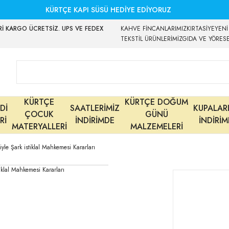
KÜRTÇE KAPI SÜSÜ HEDİYE EDİYORUZ
İ KARGO ÜCRETSİZ. UPS VE FEDEX
KAHVE FİNCANLARIMIZ
KIRTASİYE
YENİ
TEKSTİL ÜRÜNLERİMİZ
GIDA VE YÖRES
KÜRTÇE
KÜRTÇE DOĞUM
Dİ
SAATLERİMİZ
KUPALAR
ÇOCUK
GÜNÜ
Rİ
İNDİRİMDE
İNDİRİ
MATERYALLERİ
MALZEMELERİ
le Şark istiklal Mahkemesi Kararları