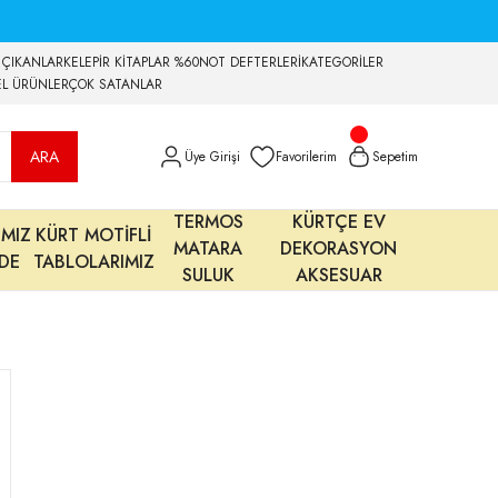
 ÇIKANLAR
KELEPİR KİTAPLAR %60
NOT DEFTERLERİ
KATEGORİLER
EL ÜRÜNLER
ÇOK SATANLAR
ARA
Üye Girişi
Favorilerim
Sepetim
TERMOS
KÜRTÇE EV
IMIZ
KÜRT MOTİFLİ
MATARA
DEKORASYON
MDE
TABLOLARIMIZ
SULUK
AKSESUAR