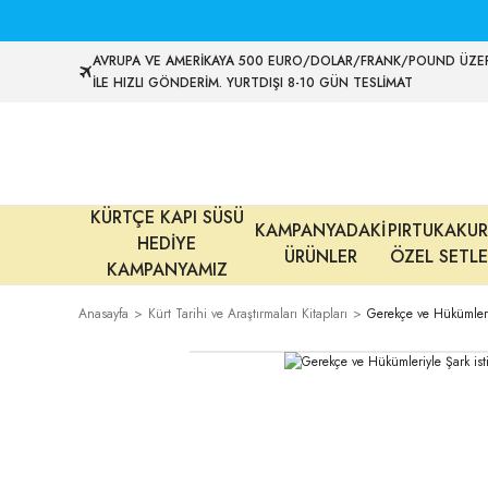
AVRUPA VE AMERİKAYA 500 EURO/DOLAR/FRANK/POUND ÜZER
İLE HIZLI GÖNDERİM. YURTDIŞI 8-10 GÜN TESLİMAT
KÜRTÇE KAPI SÜSÜ
KAMPANYADAKİ
PIRTUKAKUR
HEDİYE
ÜRÜNLER
ÖZEL SETLE
KAMPANYAMIZ
Anasayfa
Kürt Tarihi ve Araştırmaları Kitapları
Gerekçe ve Hükümleriy