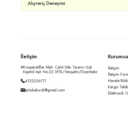
Alışveriş Deneyimi
İletişim
Kurumsa
Kooperatifler Mah. Cahit Sıtkı Tarancı Sok.
İletişim
Kapitol Apt. No:22 0FİS/Yenişehir/Diyarbakır
İletişim For
Havale Bild
4122236171
Kargo Takib
pirtukakurdi@gmail.com
Elektronik T