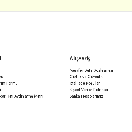
l
Alışveriş
Mesafeli Satış Sözleşmesi
mu
Gizlilik ve Güvenlik
irim Formu
İptal İade Koşullari
i
Kişisel Veriler Politikası
icari İleti Aydınlatma Metni
Banka Hesaplarımız