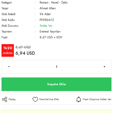
Kategori
Roman - Novel - Öykü
Yazar
Ahmet Altan
Stok Adedi
94 Adet
Stok Kodu
PX986612
Stok Durumu
Stokta Var
Yayınevi
Everest Yayınları
Fiyat
8,67 USD + KDV
8,67 USD
%20
6,94 USD
indirim
Sepete Ekle
Paylaş
Fiyatı Düşünce Haber Ver