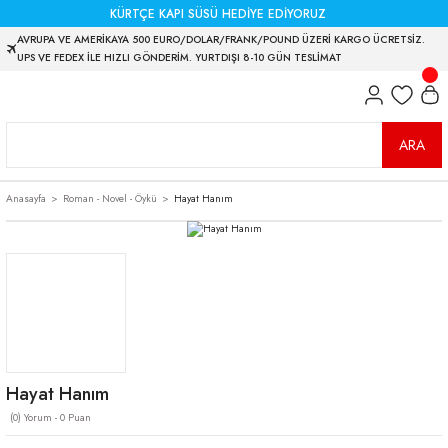
KÜRTÇE KAPI SÜSÜ HEDİYE EDİYORUZ
AVRUPA VE AMERİKAYA 500 EURO/DOLAR/FRANK/POUND ÜZERİ KARGO ÜCRETSİZ.
UPS VE FEDEX İLE HIZLI GÖNDERİM. YURTDIŞI 8-10 GÜN TESLİMAT
ARA
Anasayfa
Roman - Novel - Öykü
Hayat Hanım
Hayat Hanım
(0) Yorum - 0 Puan